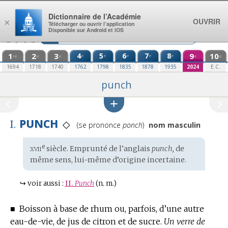
Aller au contenu
Dictionnaire de l’Académie
OUVRIR
×
Télécharger ou ouvrir l’application
Disponible sur Android et iOS
1
2
3
4
5
6
7
8
9
10
e
e
e
e
e
re
e
e
e
e
1694
1718
1740
1762
1798
1835
1878
1935
2024
E.C.
punch
PUNCH
◇
I.
Prononciation
(se prononce
ponch
)
nom masculin
:
xvii
e
Étymologie
siècle. Emprunté de l’
anglais
punch,
de
:
même sens, lui-même d’
origine incertaine
.
↪
voir aussi :
II.
Punch
(n. m.)
■
Boisson à base de rhum ou, parfois, d’une autre
eau-de-vie, de jus de citron et de sucre.
Un verre de