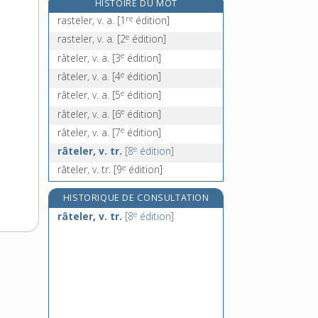
HISTOIRE DU MOT
rater, v. intr. et tr.
re
rasteler, v. a.
[1
édition]
ratiboiser, v. tr.
e
rasteler, v. a.
[2
édition]
raticide, adj.
e
râteler, v. a.
[3
édition]
ratier [I], n. m.
e
râteler, v. a.
[4
édition]
e
râteler, v. a.
[5
édition]
e
râteler, v. a.
[6
édition]
e
râteler, v. a.
[7
édition]
e
râteler, v. tr.
[8
édition]
e
râteler, v. tr.
[9
édition]
HISTORIQUE DE CONSULTATION
e
râteler, v. tr.
[8
édition]