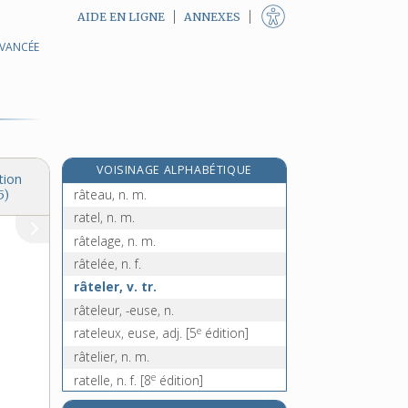
AIDE EN LIGNE
ANNEXES
AVANCÉE
ratatiné, -ée, adj.
ratatiner, v. tr.
ratatouille, n. f.
e
rat d'eau, n. m.
[2
édition]
rate, n. f.
VOISINAGE ALPHABÉTIQUE
raté, -ée, n. et adj.
tion
râteau, n. m.
5)
ratel, n. m.
râtelage, n. m.
râtelée, n. f.
râteler, v. tr.
râteleur, -euse, n.
e
rateleux, euse, adj.
[5
édition]
râtelier, n. m.
e
ratelle, n. f.
[8
édition]
râtelures, n. f. pl.