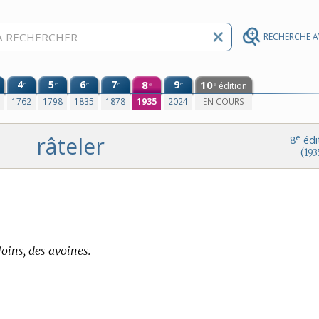
RECHERCHE 
4
5
6
7
8
9
10
e
e
e
e
e
édition
e
e
0
1762
1798
1835
1878
1935
2024
EN COURS
râteler
e
8
édi
(193
foins, des avoines.