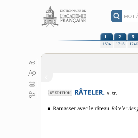
Aller au contenu
1
2
3
re
e
e
1694
1718
174
RÂTELER.
e
v. tr.
8
ÉDITION
■
Ramasser avec le râteau.
Râteler des 