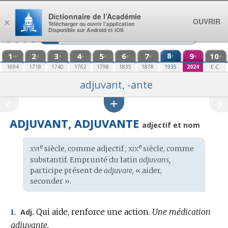
Aller au contenu
Dictionnaire de l’Académie
OUVRIR
×
Télécharger ou ouvrir l’application
Disponible sur Android et iOS
1
2
3
4
5
6
7
8
9
10
e
re
e
e
e
e
e
e
e
e
1694
1718
1740
1762
1798
1835
1878
1935
2024
E.C.
adjuvant, -ante
ADJUVANT, ADJUVANTE
adjectif et nom
xvi
xix
e
e
Étymologie
siècle, comme adjectif ;
siècle, comme
:
substantif. Emprunté du
latin
adjuvans,
participe présent de
adjuvare,
« aider,
seconder ».
Qui aide, renforce une action.
Une médication
Adj.
1.
adjuvante.