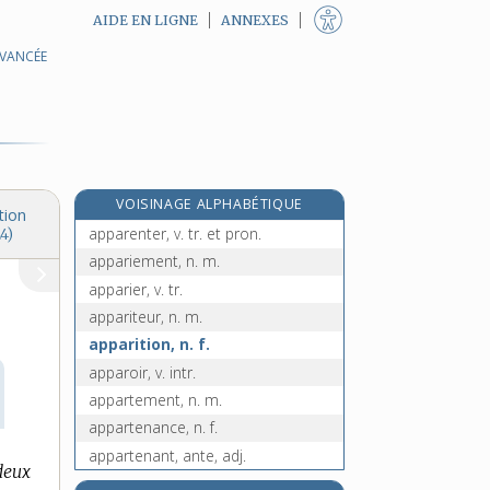
AIDE EN LIGNE
ANNEXES
AVANCÉE
appareilleur, n. m.
appareilleuse, n. f.
apparemment, adv.
apparence, n. f.
apparent, -ente, adj.
VOISINAGE ALPHABÉTIQUE
apparentement, n. m.
tion
apparenter, v. tr. et pron.
4)
appariement, n. m.
apparier, v. tr.
appariteur, n. m.
apparition, n. f.
apparoir, v. intr.
appartement, n. m.
appartenance, n. f.
appartenant, ante, adj.
deux
e
[8
édition]