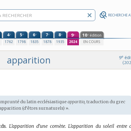
RECHERCHE 
4
5
6
7
8
9
10
e
e
e
e
e
édition
e
e
0
1762
1798
1835
1878
1935
2024
EN COURS
apparition
e
9
édi
(202
 Emprunté du
latin ecclésiastique
apparitio,
traduction du
grec
apparition (d’êtres surnaturels) ».
ds.
L’apparition d’une comète.
L’apparition du soleil entre 