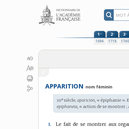
Aller au contenu
1
2
3
re
e
e
1694
1718
174
APPARITION
nom féminin
xii
e
Étymologie
siècle,
aparicion,
« épiphanie ».
:
epiphaneia,
« action de se montrer ; 
Le fait de se montrer aux regar
1.