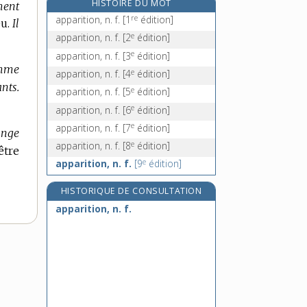
HISTOIRE DU MOT
ment
appartenir, v. intr.
re
apparition, n. f.
[1
édition]
u.
Il
appas, n. m. pl.
e
apparition, n. f.
[2
édition]
appassionato, adv.
e
apparition, n. f.
[3
édition]
appât, n. m.
omme
e
apparition, n. f.
[4
édition]
e
appâteler, v. tr.
[3
édition]
nts.
e
apparition, n. f.
[5
édition]
e
apparition, n. f.
[6
édition]
e
apparition, n. f.
[7
édition]
ange
e
apparition, n. f.
[8
édition]
être
e
apparition, n. f.
[9
édition]
HISTORIQUE DE CONSULTATION
apparition, n. f.