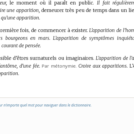
eur,
le moment où il paraît en public.
Il fait régulière
ire une apparition,
demeurer très peu de temps dans un lie
it qu’une apparition.
première fois, de commencer à exister.
L’apparition de l’h
ers bourgeons en mars.
L’apparition de symptômes inquiéta
n courant de pensée.
ible d’êtres surnaturels ou imaginaires.
L’apparition de l’
fantôme, d’une fée.
Par métonymie.
Croire aux apparitions.
L’
pparition.
ur n’importe quel mot pour naviguer dans le dictionnaire.