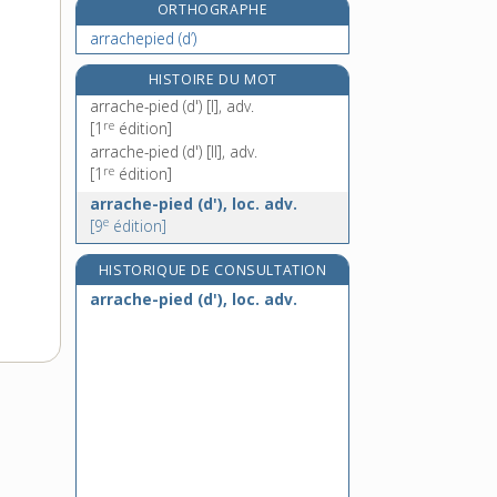
ORTHOGRAPHE
arraisonner, v. tr.
arrachepied (d’)
arrangeable, adj.
arrangeant, -ante, adj.
HISTOIRE DU MOT
arrangement, n. m.
arrache-pied (d') [I], adv.
re
[1
édition]
arrache-pied (d') [II], adv.
re
[1
édition]
arrache-pied (d'), loc. adv.
e
[9
édition]
HISTORIQUE DE CONSULTATION
arrache-pied (d'), loc. adv.