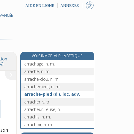
AIDE EN LIGNE
ANNEXES
AVANCÉE
arquebusade, n. f.
arquebuse, n. f.
arquebuser, v. tr.
e
arquebuserie, n. f.
[7
édition]
arquebusier, n. m.
VOISINAGE ALPHABÉTIQUE
arquer, v. tr.
tion
arrachage, n. m.
4)
arraché, n. m.
arrache-clou, n. m.
arrachement, n. m.
arrache-pied (d'), loc. adv.
arracher, v. tr.
arracheur, -euse, n.
arrachis, n. m.
arrachoir, n. m.
e son
arraisonnement, n. m.