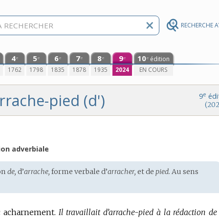
RECHERCHE 
4
5
6
7
8
9
10
édition
e
e
e
e
e
e
e
0
1762
1798
1835
1878
1935
2024
EN COURS
rrache-pied (d')
e
9
édi
(202
ion adverbiale
ion
de,
d’
arrache,
forme verbale d’
arracher,
et de
pied.
Au sens
ec acharnement.
Il travaillait d’arrache-pied à la rédaction d