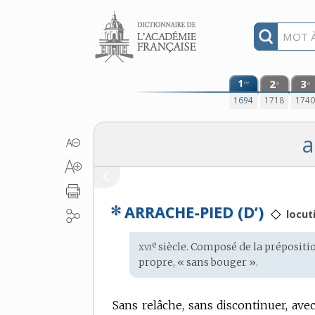
Aller au contenu
1
2
3
re
e
e
1694
1718
174
a
✻
ARRACHE-PIED (D’)
◇
locut
xvi
e
Étymologie
siècle. Composé de la préposit
:
propre, « sans bouger ».
Sans relâche, sans discontinuer, av