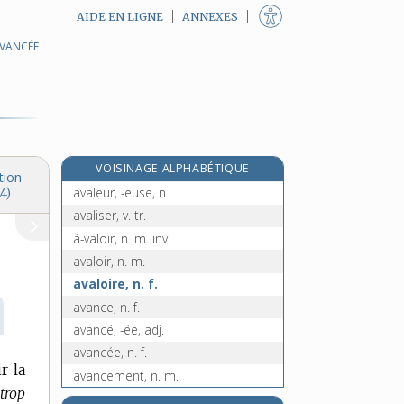
AIDE EN LIGNE
ANNEXES
AVANCÉE
aval [II], n. m.
avalaison, n. f.
avalanche, n. f.
e
avalasse, n. f.
[7
édition]
avalé, -ée, adj.
VOISINAGE ALPHABÉTIQUE
avaler, v. tr.
tion
avaleur, -euse, n.
4)
avaliser, v. tr.
à-valoir, n. m. inv.
avaloir, n. m.
avaloire, n. f.
avance, n. f.
avancé, -ée, adj.
avancée, n. f.
r la
avancement, n. m.
trop
avancer, v. tr., intr. et pron.