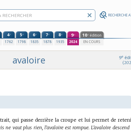
RECHERCHE 
4
5
6
7
8
9
10
e
e
e
e
e
édition
e
e
0
1762
1798
1835
1878
1935
2024
EN COURS
avaloire
e
9
édi
(202
rait, qui passe derrière la croupe et lui permet de reteni
s ne vaut plus rien, l’avaloire est rompue.
L’avaloire descend 