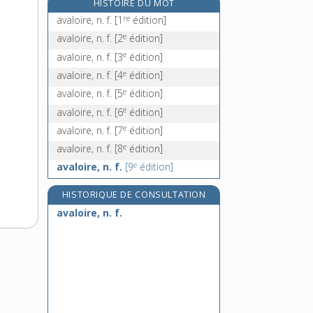
HISTOIRE DU MOT
avanie, n. f.
re
avaloire, n. f.
[1
édition]
avant [I], prép. et adv.
e
avaloire, n. f.
[2
édition]
avant [II], adv., n. m. et adj. inv.
e
avaloire, n. f.
[3
édition]
avantage, n. m.
e
avaloire, n. f.
[4
édition]
e
avaloire, n. f.
[5
édition]
e
avaloire, n. f.
[6
édition]
e
avaloire, n. f.
[7
édition]
e
avaloire, n. f.
[8
édition]
e
avaloire, n. f.
[9
édition]
HISTORIQUE DE CONSULTATION
avaloire, n. f.