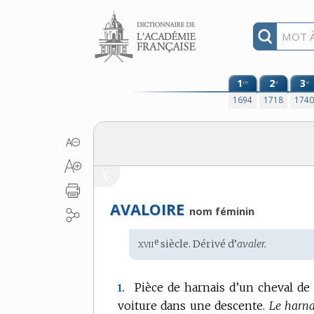
Aller au contenu
1
2
3
re
e
e
1694
1718
174
AVALOIRE
nom féminin
xvii
e
Étymologie
siècle. Dérivé d’
avaler.
:
Pièce de harnais d’un cheval de t
1.
voiture dans une descente.
Le harnai