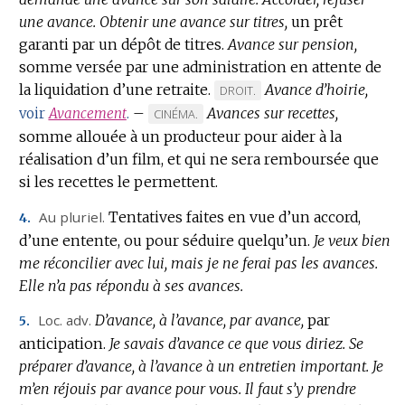
une avance.
Obtenir une avance sur titres,
un prêt
garanti par un dépôt de titres.
Avance sur pension,
somme versée par une administration en attente de
la liquidation d’une retraite.
Avance d’hoirie,
MARQUE
DROIT.
–
Avances sur recettes,
DE
voir
Avancement
.
MARQUE
CINÉMA.
DOMAINE
somme allouée à un producteur pour aider à la
DE
:
réalisation d’un film, et qui ne sera remboursée que
DOMAINE
si les recettes le permettent.
:
Au pluriel.
Tentatives faites en vue d’un accord,
4.
d’une entente, ou pour séduire quelqu’un.
Je veux bien
me réconcilier avec lui, mais je ne ferai pas les avances.
Elle n’a pas répondu à ses avances.
Loc.
adv.
D’avance, à l’avance, par avance,
par
5.
anticipation.
Je savais d’avance ce que vous diriez.
Se
préparer d’avance, à l’avance à un entretien important.
Je
m’en réjouis par avance pour vous.
Il faut s’y prendre