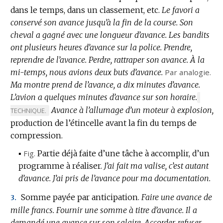
dans le temps, dans un classement, etc.
Le favori a
conservé son avance jusqu’à la fin de la course.
Son
cheval a gagné avec une longueur d’avance.
Les bandits
ont plusieurs heures d’avance sur la police.
Prendre,
reprendre de l’avance.
Perdre, rattraper son avance.
À la
mi-temps, nous avions deux buts d’avance.
Par analogie.
Ma montre prend de l’avance, a dix minutes d’avance.
L’avion a quelques minutes d’avance sur son horaire.
MARQU
Avance à l’allumage d’un moteur à explosion,
DE
TECHNIQUE.
DOMAI
production de l’étincelle avant la fin du temps de
:
compression.
▪
Fig.
Partie déjà faite d’une tâche à accomplir, d’un
programme à réaliser.
J’ai fait ma valise, c’est autant
d’avance.
J’ai pris de l’avance pour ma documentation.
Somme payée par anticipation.
Faire une avance de
3.
mille francs.
Fournir une somme à titre d’avance.
Il a
demandé une avance sur son salaire.
Accorder, refuser