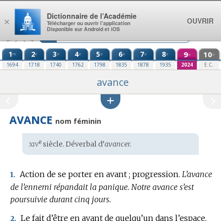
Aller au contenu
Dictionnaire de l’Académie
OUVRIR
×
Télécharger ou ouvrir l’application
Disponible sur Android et iOS
1
2
3
4
5
6
7
8
9
10
re
e
e
e
e
e
e
e
e
e
1694
1718
1740
1762
1798
1835
1878
1935
2024
E.C.
avance
AVANCE
nom féminin
xiv
e
Étymologie
siècle. Déverbal d’
avancer.
:
Action de se porter en avant ; progression.
L’avance
1.
de l’ennemi répandait la panique.
Notre avance s’est
poursuivie durant cinq jours.
Le fait d’être en avant de quelqu’un dans l’espace,
2.