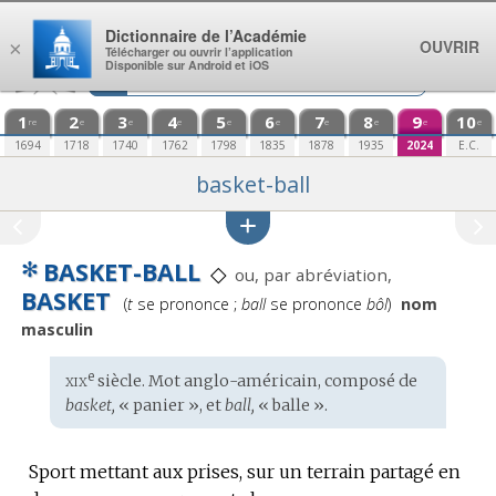
Aller au contenu
Dictionnaire de l’Académie
OUVRIR
×
Télécharger ou ouvrir l’application
Disponible sur Android et iOS
1
2
3
4
5
6
7
8
9
10
re
e
e
e
e
e
e
e
e
e
1694
1718
1740
1762
1798
1835
1878
1935
2024
E.C.
basket-ball
✻
BASKET-BALL
◇
ou, par abréviation,
BASKET
Prononciation
(
t
se prononce ;
ball
se prononce
bôl
)
nom
:
masculin
xix
e
Étymologie
siècle. Mot
anglo-américain
, composé de
:
basket,
« panier », et
ball,
« balle ».
Sport mettant aux prises, sur un terrain partagé en