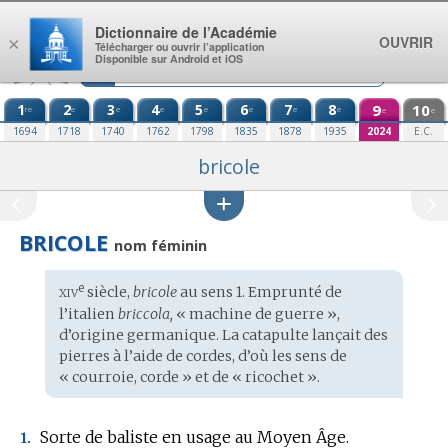
Aller au contenu
Dictionnaire de l’Académie
OUVRIR
×
Télécharger ou ouvrir l’application
Disponible sur Android et iOS
1
2
3
4
5
6
7
8
9
10
re
e
e
e
e
e
e
e
e
e
1694
1718
1740
1762
1798
1835
1878
1935
2024
E.C.
bricole
BRICOLE
nom féminin
xiv
e
Étymologie
siècle,
bricole
au sens 1. Emprunté de
:
l’
italien
briccola,
« machine de guerre »,
d’origine
germanique
. La catapulte lançait des
pierres à l’aide de cordes, d’où les sens de
« courroie, corde » et de « ricochet ».
Sorte de baliste en usage au Moyen Âge.
1.