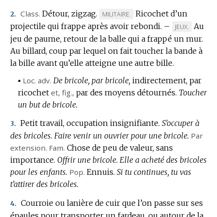
Class.
Détour, zigzag.
Ricochet d’un
MARQUE
MILITAIRE.
2.
projectile qui frappe après avoir rebondi.
DE
–
Au
MARQUE
JEUX.
DOMAINE
jeu de paume, retour de la balle qui a frappé un mur.
DE
:
Au billard, coup par lequel on fait toucher la bande à
DOMAINE
la bille avant qu’elle atteigne une autre bille.
:
▪
Loc.
adv.
De bricole, par bricole,
indirectement, par
ricochet
et,
fig.
,
par des moyens détournés.
Toucher
un but de bricole.
Petit travail, occupation insignifiante.
S’occuper à
3.
des bricoles.
Faire venir un ouvrier pour une bricole.
Par
extension.
Fam.
Chose de peu de valeur, sans
importance.
Offrir une bricole.
Elle a acheté des bricoles
pour les enfants.
Pop.
Ennuis.
Si tu continues, tu vas
t’attirer des bricoles.
Courroie ou lanière de cuir que l’on passe sur ses
4.
épaules pour transporter un fardeau, ou autour de la