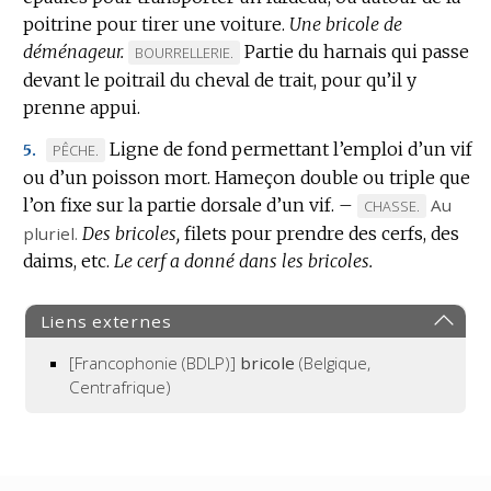
poitrine pour tirer une voiture.
Une bricole de
déménageur.
Partie du harnais qui passe
MARQUE
BOURRELLERIE.
devant le poitrail du cheval de trait, pour qu’il y
DE
prenne appui.
DOMAINE
:
Ligne de fond permettant l’emploi d’un vif
MARQUE
PÊCHE.
5.
ou d’un poisson mort.
DE
Hameçon double ou triple que
l’on fixe sur la partie dorsale d’un vif.
DOMAINE
–
Au
MARQUE
CHASSE.
:
pluriel.
Des bricoles,
filets pour prendre des cerfs, des
DE
daims, etc.
Le cerf a donné dans les bricoles.
DOMAINE
:
Liens externes
[Francophonie (BDLP)]
bricole
(Belgique,
Centrafrique)