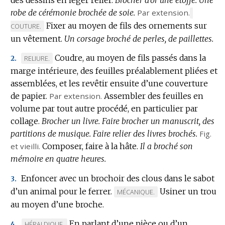
robe de cérémonie brochée de soie.
:
Par extension.
MARQUE
Fixer au moyen de fils des ornements sur
DE
COUTURE.
DOMAINE
un vêtement.
Un corsage broché de perles, de paillettes.
:
Coudre, au moyen de fils passés dans la
MARQUE
RELIURE.
2.
marge intérieure, des feuilles préalablement pliées et
DE
assemblées, et les revêtir ensuite d’une couverture
DOMAINE
de papier.
:
Par extension.
Assembler des feuilles en
volume par tout autre procédé, en particulier par
collage.
Brocher un livre.
Faire brocher un manuscrit, des
partitions de musique.
Faire relier des livres brochés.
Fig.
et vieilli.
Composer, faire à la hâte.
Il a broché son
mémoire en quatre heures.
Enfoncer avec un brochoir des clous dans le sabot
3.
d’un animal pour le ferrer.
Usiner un trou
MARQUE
MÉCANIQUE.
au moyen d’une broche.
DE
DOMAINE
En parlant d’une pièce ou d’un
MARQUE
HÉRALDIQUE.
4.