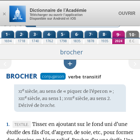
Aller au contenu
Dictionnaire de l’Académie
OUVRIR
×
Télécharger ou ouvrir l’application
Disponible sur Android et iOS
1
2
3
4
5
6
7
8
9
10
re
e
e
e
e
e
e
e
e
e
1694
1718
1740
1762
1798
1835
1878
1935
2024
E.C.
brocher
BROCHER
conjugaison
verbe transitif
xi
e
Étymologie
siècle, au sens de « piquer de l’éperon » ;
:
xiii
xviii
e
e
siècle, au sens 1 ;
siècle, au sens 2.
Dérivé de
broche.
Tisser en ajoutant sur le fond uni d’une
MARQUE
TEXTILE.
1.
étoffe des fils d’or, d’argent, de soie, etc., pour former
DE
des dessins en léger relief.
DOMAINE
Brocher d’or une étoffe.
Une