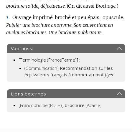
brochure solide, défectueuse.
DOMAINE
(On dit aussi
Brochage.
)
:
Ouvrage imprimé, broché et peu épais ; opuscule.
3.
Publier une brochure anonyme.
Son œuvre tient en
quelques brochures.
Une brochure publicitaire.
Voir aussi
[Terminologie (FranceTerme)] :
(Communication)
Recommandation sur les
équivalents français à donner au mot
flyer
Liens externes
[Francophonie (BDLP)]
brochure
(Acadie)