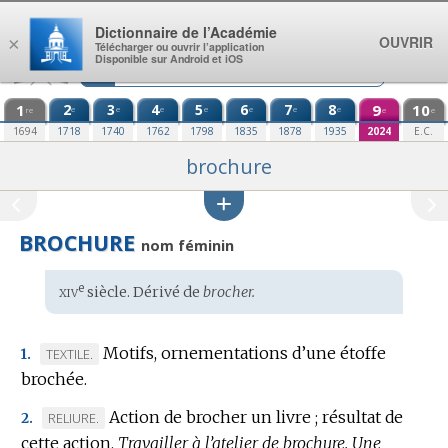
Aller au contenu
Dictionnaire de l’Académie
OUVRIR
×
Télécharger ou ouvrir l’application
Disponible sur Android et iOS
1
2
3
4
5
6
7
8
9
10
e
e
e
e
e
e
e
re
e
e
1694
1718
1740
1762
1798
1835
1878
1935
2024
E.C.
brochure
BROCHURE
nom féminin
xiv
e
Étymologie
siècle. Dérivé de
brocher.
:
Motifs, ornementations d’une étoffe
MARQUE
TEXTILE.
1.
brochée.
DE
DOMAINE
Action de brocher un livre ; résultat de
MARQUE
RELIURE.
2.
:
cette action.
DE
Travailler à l’atelier de brochure.
Une