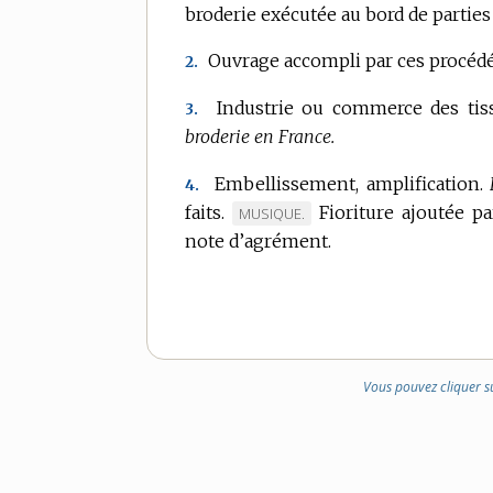
broderie exécutée au bord de partie
Ouvrage accompli par ces procédé
2.
Industrie ou commerce des tis
3.
broderie en France.
Embellissement, amplification.
4.
faits.
Fioriture ajoutée p
MARQUE
MUSIQUE.
note d’agrément.
DE
DOMAINE
:
Vous pouvez cliquer s