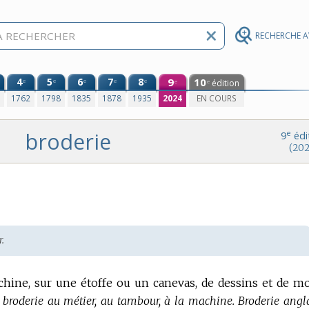
RECHERCHE 
4
5
6
7
8
9
10
e
e
e
e
e
édition
e
e
0
1762
1798
1835
1878
1935
2024
EN COURS
broderie
e
9
édi
(202
r.
achine, sur une étoffe ou un canevas, de dessins et de mo
 broderie au métier, au tambour, à la machine.
Broderie angla