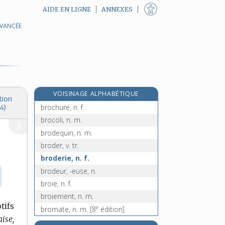
AIDE EN LIGNE
ANNEXES
AVANCÉE
brochet, n. m.
brocheter, v. tr.
brocheton, n. m.
brochette, n. f.
brocheur, -euse, n.
VOISINAGE ALPHABÉTIQUE
brochoir, n. m.
tion
brochure, n. f.
4)
brocoli, n. m.
brodequin, n. m.
broder, v. tr.
broderie, n. f.
brodeur, -euse, n.
broie, n. f.
broiement, n. m.
tifs
e
bromate, n. m.
[8
édition]
ise,
brome [I], n. m.