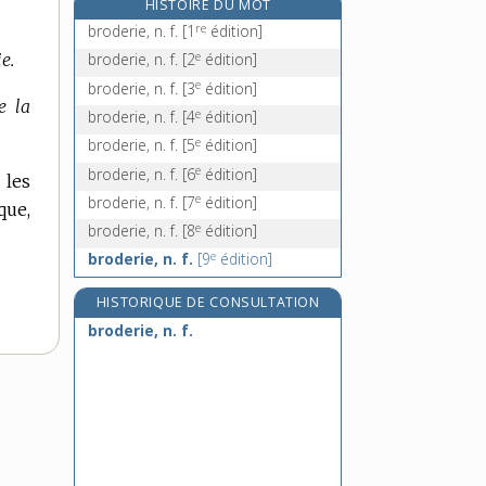
HISTOIRE DU MOT
brome [II], n. m.
re
broderie, n. f.
[1
édition]
broméliacées, n. f. pl.
e
e.
broderie, n. f.
[2
édition]
bromhydrique, adj.
e
broderie, n. f.
[3
édition]
bromique, adj.
e la
e
broderie, n. f.
[4
édition]
e
broderie, n. f.
[5
édition]
e
broderie, n. f.
[6
édition]
 les
e
broderie, n. f.
[7
édition]
que,
e
broderie, n. f.
[8
édition]
e
broderie, n. f.
[9
édition]
HISTORIQUE DE CONSULTATION
broderie, n. f.