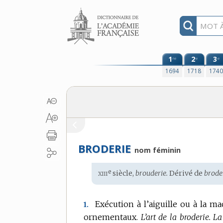
Aller au contenu
1
2
3
re
e
e
1694
1718
174
BRODERIE
nom féminin
xiii
e
Étymologie
siècle,
brouderie.
Dérivé de
brode
:
Exécution à l’aiguille ou à la m
1.
ornementaux.
L’art de la broderie.
La