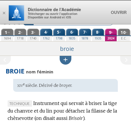
Aller au contenu
Dictionnaire de l’Académie
OUVRIR
×
Télécharger ou ouvrir l’application
Disponible sur Android et iOS
1
2
3
4
5
6
7
8
9
10
e
e
e
e
e
re
e
e
e
e
1694
1718
1740
1762
1798
1835
1878
1935
2024
E.C.
broie
BROIE
nom féminin
xiv
e
Étymologie
siècle. Dérivé de
broyer.
:
Instrument qui servait à briser la tige
MARQUE
TECHNIQUE.
du chanvre et du lin pour détacher la filasse de la
DE
chènevotte (on disait aussi
DOMAINE
Brisoir
).
: