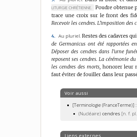
Poudre obtenue pa
LITURGIE CHRÉTIENNE.
trace une croix sur le front des f
Recevoir les cendres.
L’imposition des c
Au pluriel.
Restes des cadavres qui
4.
de Germanicus ont été rapportées en 
Déposer des cendres dans l’urne funér
reposent ses cendres.
La cérémonie du 
les cendres des morts,
honorer leur 
faut éviter de fouiller dans leur passé
Voir aussi
[Terminologie (FranceTerme)] :
(Nucléaire)
cendres
[n. f. pl
Liens externes