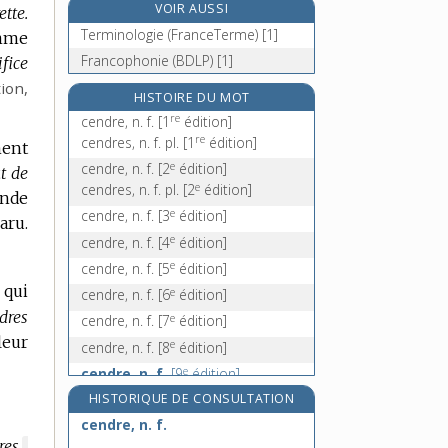
VOIR AUSSI
tte.
cendrillon, n. f.
Terminologie (FranceTerme) [1]
omme
cène, n. f.
Francophonie (BDLP) [1]
ifice
cenelle, n. f.
tion
,
e
c'en est fait, loc.
[5
édition]
HISTOIRE DU MOT
re
cendre, n. f.
[1
édition]
re
cendres, n. f. pl.
[1
édition]
ment
e
cendre, n. f.
[2
édition]
t de
e
cendres, n. f. pl.
[2
édition]
ende
e
cendre, n. f.
[3
édition]
aru.
e
cendre, n. f.
[4
édition]
e
cendre, n. f.
[5
édition]
 qui
e
cendre, n. f.
[6
édition]
dres
e
cendre, n. f.
[7
édition]
leur
e
cendre, n. f.
[8
édition]
e
cendre, n. f.
[9
édition]
HISTORIQUE DE CONSULTATION
cendre, n. f.
res.
MARQUE