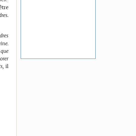
être
DE
DOMAINE
res.
:
dres
ine.
 que
orer
s,
il