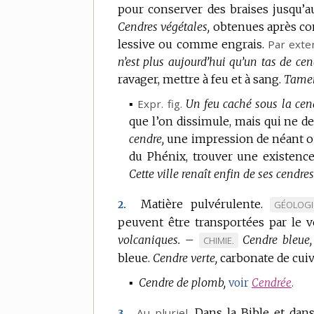
pour conserver des braises jusqu’a
Cendres végétales,
obtenues après co
lessive ou comme engrais.
Par exte
n’est plus aujourd’hui qu’un tas de cen
ravager, mettre à feu et à sang.
Tamer
▪
Expr.
fig.
Un feu caché sous la cend
que l’on dissimule, mais qui ne d
cendre,
une impression de néant 
du Phénix, trouver une existence
Cette ville renaît enfin de ses cendres
Matière pulvérulente.
MARQUE
GÉOLOGI
2.
peuvent être transportées par le v
DE
volcaniques.
–
Cendre bleue,
DOMAINE
MARQUE
CHIMIE.
:
bleue.
Cendre verte,
DE
carbonate de cuiv
DOMAINE
▪
Cendre de plomb,
voir
Cendrée
.
:
Au pluriel.
Dans la Bible et dans
3.