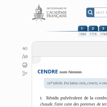
Aller au contenu
1
2
3
re
e
e
1694
1718
174
CENDRE
nom féminin
xii
e
Étymologie
siècle. Du
latin
cinis, cineris,
« ce
:
Résidu pulvérulent de la combu
1.
chaude.
Faire cuire des pommes de terr