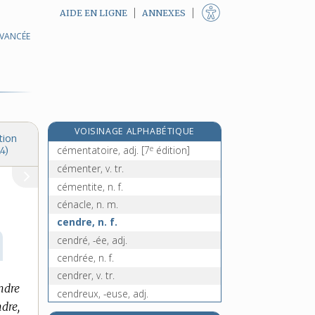
AIDE EN LIGNE
ANNEXES
AVANCÉE
celtisant, -ante, n.
celui, celle, pr. dém.
celui-ci, celle-ci, pr. dém.
celui-là, celle-là, pr. dém.
cément, n. m.
VOISINAGE ALPHABÉTIQUE
cémentation, n. f.
tion
e
cémentatoire, adj.
[7
édition]
4)
cémenter, v. tr.
cémentite, n. f.
cénacle, n. m.
cendre, n. f.
cendré, -ée, adj.
cendrée, n. f.
cendrer, v. tr.
ndre
cendreux, -euse, adj.
dre,
cendrier, n. m.