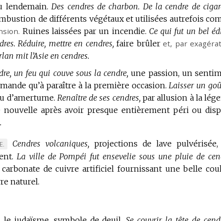
u lendemain.
Des cendres de charbon.
De la cendre de cigare
mbustion de différents végétaux et utilisées autrefois c
nsion.
Ruines laissées par un incendie.
Ce qui fut un bel éd
dres.
Réduire, mettre en cendres,
faire brûler
et,
par exagéra
lan mit l’Asie en cendres.
re, un feu qui couve sous la cendre,
une passion, un senti
emande qu’à paraître à la première occasion.
Laisser un goû
ou d’amertume.
Renaître de ses cendres,
par allusion à la lég
 nouvelle après avoir presque entièrement péri ou disp
.
Cendres volcaniques,
projections de lave pulvérisée,
E.
ent.
La ville de Pompéi fut ensevelie sous une pluie de cen
carbonate de cuivre artificiel fournissant une belle cou
re naturel.
 le judaïsme, symbole de deuil.
Se couvrir la tête de cend