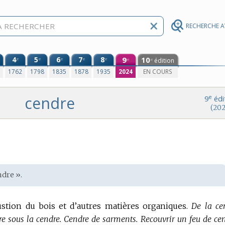
RECHERCHE 
4
5
6
7
8
9
10
e
e
e
e
e
édition
e
e
0
1762
1798
1835
1878
1935
2024
EN COURS
cendre
e
9
édi
(202
ndre ».
stion du bois et d’autres matières organiques.
De la ce
e sous la cendre.
Cendre de sarments.
Recouvrir un feu de cen