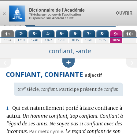
Aller au contenu
Dictionnaire de l’Académie
OUVRIR
×
Télécharger ou ouvrir l’application
Disponible sur Android et iOS
1
2
3
4
5
6
7
8
9
10
e
e
e
e
e
e
e
re
e
e
1694
1718
1740
1762
1798
1835
1878
1935
2024
E.C.
confiant, -ante
CONFIANT, CONFIANTE
adjectif
xiv
e
Étymologie
siècle,
confient.
Participe présent de
confier.
:
Qui est naturellement porté à faire confiance à
1.
autrui.
Un homme confiant, trop confiant.
Confiant à
l’égard de ses amis.
Ne soyez pas si confiant avec des
inconnus.
Par métonymie.
Le regard confiant de son