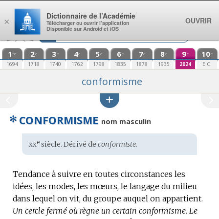
Aller au contenu
Dictionnaire de l’Académie
OUVRIR
×
Télécharger ou ouvrir l’application
Disponible sur Android et iOS
1
2
3
4
5
6
7
8
9
10
re
e
e
e
e
e
e
e
e
e
1694
1718
1740
1762
1798
1835
1878
1935
2024
E.C.
conformisme
✻
CONFORMISME
nom masculin
xx
e
Étymologie
siècle. Dérivé de
conformiste.
:
Tendance à suivre en toutes circonstances les
idées, les modes, les mœurs, le langage du milieu
dans lequel on vit, du groupe auquel on appartient.
Un cercle fermé où règne un certain conformisme.
Le