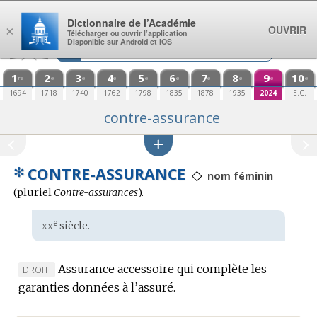
Aller au contenu
Dictionnaire de l’Académie
OUVRIR
×
Télécharger ou ouvrir l’application
Disponible sur Android et iOS
1
2
3
4
5
6
7
8
9
10
re
e
e
e
e
e
e
e
e
e
1694
1718
1740
1762
1798
1835
1878
1935
2024
E.C.
contre-assurance
✻
CONTRE-ASSURANCE
◇
nom féminin
(
pluriel
Contre-assurances
).
xx
e
Étymologie
siècle.
:
Assurance accessoire qui complète les
MARQUE
DROIT.
garanties données à l’assuré.
DE
DOMAINE