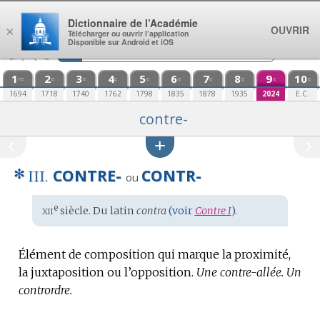
Aller au contenu
Dictionnaire de l’Académie
OUVRIR
×
Télécharger ou ouvrir l’application
Disponible sur Android et iOS
1
2
3
4
5
6
7
8
9
10
re
e
e
e
e
e
e
e
e
e
1694
1718
1740
1762
1798
1835
1878
1935
2024
E.C.
contre-
✻
CONTRE-
CONTR-
III.
ou
xii
e
Étymologie
siècle. Du
latin
contra
(voir
Contre I
).
:
Élément de composition qui marque la proximité,
la juxtaposition ou l’opposition.
Une contre-allée.
Un
contrordre.