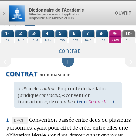
Aller au contenu
Dictionnaire de l’Académie
OUVRIR
×
Télécharger ou ouvrir l’application
Disponible sur Android et iOS
1
2
3
4
5
6
7
8
9
10
re
e
e
e
e
e
e
e
e
e
1694
1718
1740
1762
1798
1835
1878
1935
2024
E.C.
contrat
CONTRAT
nom masculin
xiv
e
Étymologie
siècle,
contrait.
Emprunté du
bas latin
:
juridique
contractus,
« convention,
transaction », de
contrahere
(voir
Contracter
I
).
Convention passée entre deux ou plusieurs
MARQUE
DROIT.
1.
personnes, ayant pour effet de créer entre elles une
DE
obligation légale.
DOMAINE
Conclure, dresser, signer, approuver,