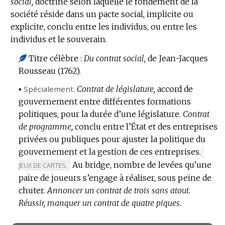
social,
doctrine selon laquelle le fondement de la
DE
société réside dans un pacte social, implicite ou
DOMAINE
explicite, conclu entre les individus, ou entre les
:
individus et le souverain.
Titre célèbre :
Du contrat social,
de Jean-Jacques
Rousseau (1762).
▪
Spécialement.
Contrat de législature,
accord de
gouvernement entre différentes formations
politiques, pour la durée d’une législature.
Contrat
de programme,
conclu entre l’État et des entreprises
privées ou publiques pour ajuster la politique du
gouvernement et la gestion de ces entreprises.
MARQ
Au bridge, nombre de levées qu’une
DE
JEUX DE CARTES.
DOMAI
paire de joueurs s’engage à réaliser, sous peine de
:
chuter.
Annoncer un contrat de trois sans atout.
Réussir, manquer un contrat de quatre piques.