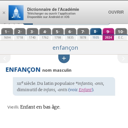
Aller au contenu
Dictionnaire de l’Académie
OUVRIR
×
Télécharger ou ouvrir l’application
Disponible sur Android et iOS
1
2
3
4
5
6
7
8
9
10
e
re
e
e
e
e
e
e
e
e
1694
1718
1740
1762
1798
1835
1878
1935
2024
E.C.
enfançon
ENFANÇON
nom masculin
xii
e
Étymologie
siècle. Du
latin populaire
*infantio, ‑onis,
:
diminutif de
infans, ‑antis
(voir
Enfant
).
Vieilli.
Enfant en bas âge.