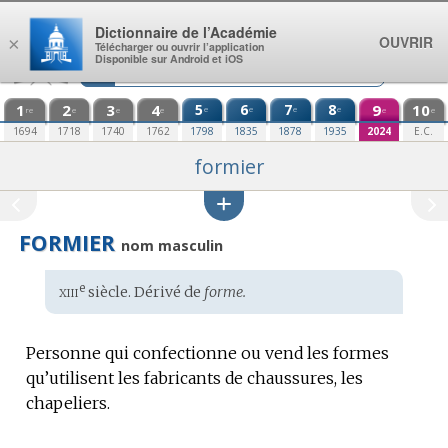
Aller au contenu
Dictionnaire de l’Académie
OUVRIR
×
Télécharger ou ouvrir l’application
Disponible sur Android et iOS
1
2
3
4
5
6
7
8
9
10
e
e
e
e
re
e
e
e
e
e
1694
1718
1740
1762
1798
1835
1878
1935
2024
E.C.
formier
FORMIER
nom masculin
xiii
e
Étymologie
siècle. Dérivé de
forme.
:
Personne qui confectionne ou vend les formes
qu’utilisent les fabricants de chaussures, les
chapeliers.