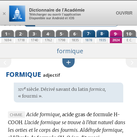
Aller au contenu
Dictionnaire de l’Académie
OUVRIR
×
Télécharger ou ouvrir l’application
Disponible sur Android et iOS
1
2
3
4
5
6
7
8
9
10
e
e
re
e
e
e
e
e
e
e
1694
1718
1740
1762
1798
1835
1878
1935
2024
E.C.
formique
FORMIQUE
adjectif
xiv
e
Étymologie
siècle. Dérivé savant du
latin
formica,
:
« fourmi ».
Acide formique,
acide gras de formule H-
MARQUE
CHIMIE.
COOH.
DE
L’acide formique se trouve à l’état naturel dans
les orties et le corps des fourmis.
DOMAINE
Aldéhyde formique,