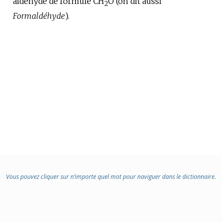
aldéhyde de formule CH
:
O (on dit aussi
2
Formaldéhyde
).
Vous pouvez cliquer sur n’importe quel mot pour naviguer dans le dictionnaire.