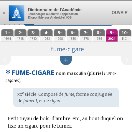
Aller au contenu
Dictionnaire de l’Académie
OUVRIR
×
Télécharger ou ouvrir l’application
Disponible sur Android et iOS
1
2
3
4
5
6
7
8
9
10
re
e
e
e
e
e
e
e
e
e
1694
1718
1740
1762
1798
1835
1878
1935
2024
E.C.
fume-cigare
✻
FUME-CIGARE
nom masculin
(
pluriel
Fume-
cigares
).
xx
e
Étymologie
siècle. Composé de
fume,
forme conjuguée
:
de
fumer I,
et de
cigare.
Petit tuyau de bois, d’ambre, etc., au bout duquel on
fixe un cigare pour le fumer.