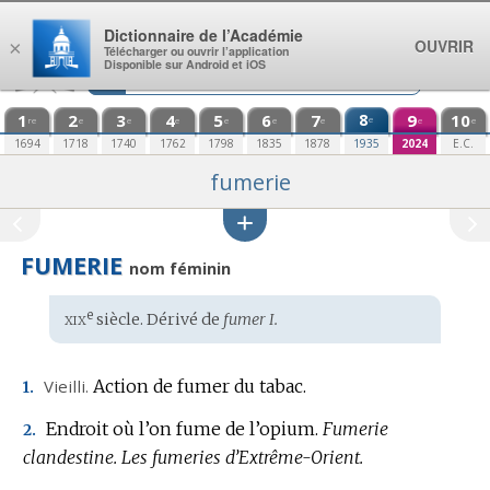
Aller au contenu
Dictionnaire de l’Académie
OUVRIR
×
Télécharger ou ouvrir l’application
Disponible sur Android et iOS
1
2
3
4
5
6
7
8
9
10
e
re
e
e
e
e
e
e
e
e
1694
1718
1740
1762
1798
1835
1878
1935
2024
E.C.
fumerie
FUMERIE
nom féminin
xix
e
Étymologie
siècle. Dérivé de
fumer I.
:
Vieilli.
Action de fumer du tabac.
1.
Endroit où l’on fume de l’opium.
Fumerie
2.
clandestine.
Les fumeries d’Extrême-Orient.