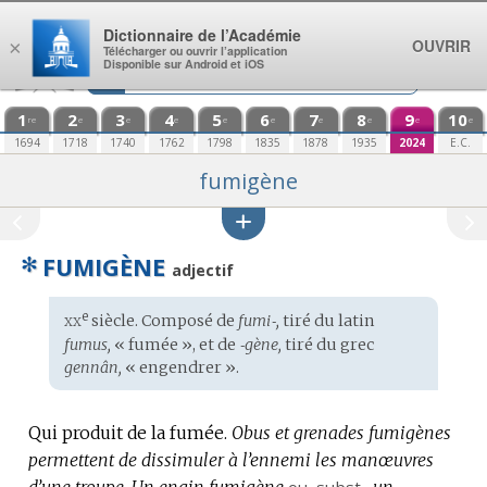
Aller au contenu
Dictionnaire de l’Académie
OUVRIR
×
Télécharger ou ouvrir l’application
Disponible sur Android et iOS
1
2
3
4
5
6
7
8
9
10
re
e
e
e
e
e
e
e
e
e
1694
1718
1740
1762
1798
1835
1878
1935
2024
E.C.
fumigène
✻
FUMIGÈNE
adjectif
xx
e
Étymologie
siècle. Composé de
fumi‑,
tiré du
latin
:
fumus,
« fumée », et de
‑gène,
tiré du
grec
gennân,
« engendrer ».
Qui produit de la fumée.
Obus et grenades fumigènes
permettent de dissimuler à l’ennemi les manœuvres
d’une troupe.
Un engin fumigène
ou,
subst.
,
un