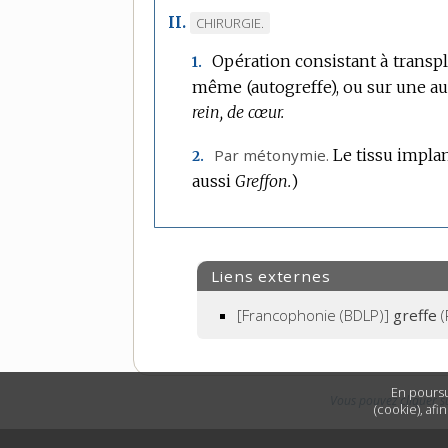
II.
MARQUE
CHIRURGIE.
DE
Opération consistant à transpl
1.
DOMAINE
même (autogreffe), ou sur une aut
:
rein, de cœur.
Par métonymie.
Le tissu implan
2.
aussi
Greffon.
)
Liens externes
[Francophonie (BDLP)]
greffe
(
En poursu
Vous pouvez cliquer s
(cookie), afi