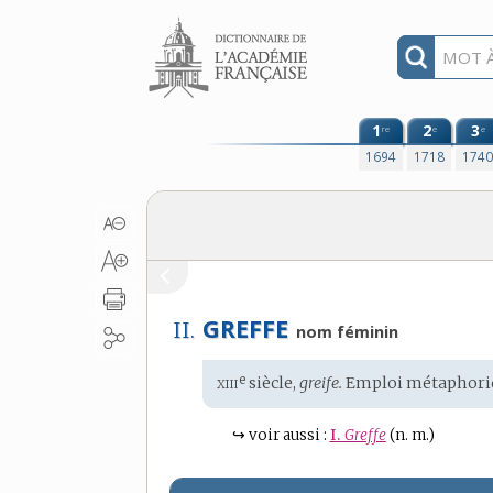
Aller au contenu
1
2
3
re
e
e
1694
1718
174
GREFFE
II.
nom féminin
xiii
e
Étymologie
siècle,
greife.
Emploi métaphori
:
↪
voir aussi :
I.
Greffe
(n. m.)