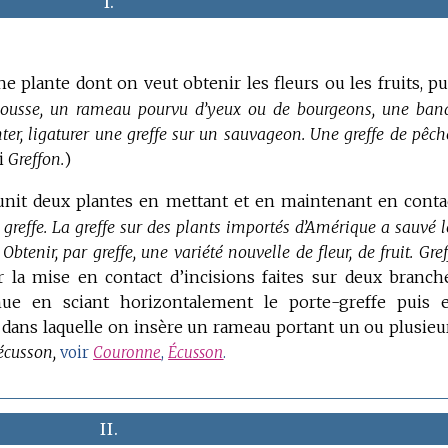
I.
e plante dont on veut obtenir les fleurs ou les fruits, pu
ousse, un rameau pourvu d’yeux ou de bourgeons, une ban
ter, ligaturer une greffe sur un sauvageon.
Une greffe de pêche
si
Greffon.
)
éunit deux plantes en mettant et en maintenant en conta
greffe.
La greffe sur des plants importés d’Amérique a sauvé l
Obtenir, par greffe, une variété nouvelle de fleur, de fruit.
Gref
r la mise en contact d’incisions faites sur deux branch
ue en sciant horizontalement le porte-greffe puis 
e dans laquelle on insère un rameau portant un ou plusieu
écusson,
voir
Couronne
,
Écusson
.
II.