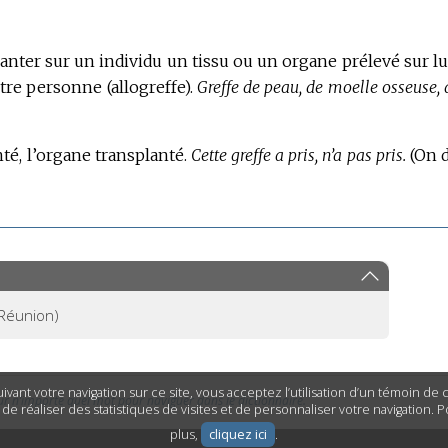
anter sur un individu un tissu ou un organe prélevé sur lu
re personne (allogreffe).
Greffe de peau, de moelle osseuse, 
té, l’organe transplanté.
Cette greffe a pris, n’a pas pris.
(On d
Réunion)
ivant votre navigation sur ce site, vous acceptez l’utilisation d’un témoin de
ur n’importe quel mot pour naviguer dans le dictionnaire.
n de réaliser des statistiques de visites et de personnaliser votre navigation. 
plus,
cliquez ici
.