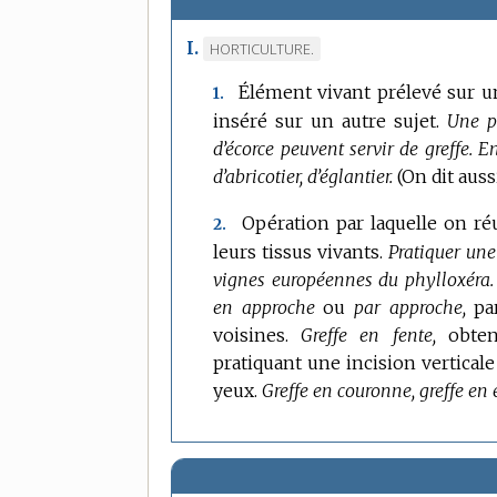
I.
MARQUE
HORTICULTURE.
DE
Élément vivant prélevé sur un
1.
DOMAINE
inséré sur un autre sujet.
Une p
:
d’écorce peuvent servir de greffe.
En
d’abricotier, d’églantier.
(On dit aus
Opération par laquelle on r
2.
leurs tissus vivants.
Pratiquer une 
vignes européennes du phylloxéra.
en approche
ou
par approche,
pa
voisines.
Greffe en fente,
obten
pratiquant une incision vertical
yeux.
Greffe en couronne, greffe en 