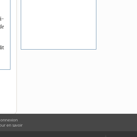
i-
de
it
 connexion
Pour en savoir