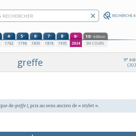
RECHERCHE 
4
5
6
7
8
9
10
e
e
e
e
e
édition
e
e
0
1762
1798
1835
1878
1935
2024
EN COURS
greffe
e
9
édi
(202
que de
greffe I,
pris au sens ancien de « stylet ».