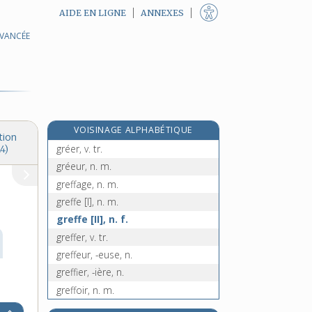
AIDE EN LIGNE
ANNEXES
AVANCÉE
grecquer, v. tr.
gredin, -ine [I], n.
e
gredin [II], n. m.
[7
édition]
gredinerie, n. f.
gréement, n. m.
VOISINAGE ALPHABÉTIQUE
green, n. m.
tion
gréer, v. tr.
4)
gréeur, n. m.
greffage, n. m.
greffe [I], n. m.
greffe [II], n. f.
greffer, v. tr.
greffeur, -euse, n.
greffier, -ière, n.
greffoir, n. m.
greffon, n. m.