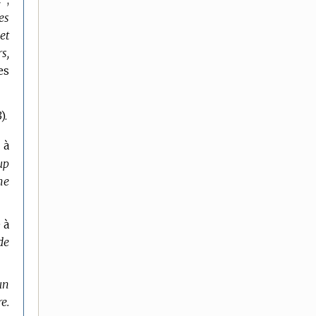
es
et
s,
es
).
 à
up
ne
 à
de
un
e.