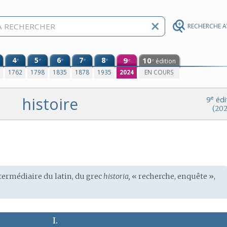
RECHERCHE 
4
5
6
7
8
9
10
e
e
e
e
e
édition
e
e
0
1762
1798
1835
1878
1935
2024
EN COURS
histoire
e
9
édi
(202
ntermédiaire du
latin
, du
grec
historia,
« recherche, enquête »,
I.