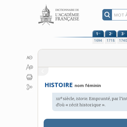
Aller au contenu
1
2
3
re
e
e
1694
1718
174
HISTOIRE
nom féminin
xii
e
Étymologie
siècle,
istorie.
Emprunté, par l’i
:
d’où « récit historique ».