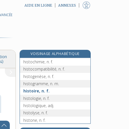
AIDE EN LIGNE
ANNEXES
AVANCÉE
histamine, n. f.
histaminique, adj.
histidine, n. f.
histio-, préf.
histiocyte, n. m.
e
VOISINAGE ALPHABÉTIQUE
histiodromie, n. f.
[4
édition]
tion
histochimie, n. f.
4)
histocompatibilité, n. f.
histogenèse, n. f.
histogramme, n. m.
histoire, n. f.
histologie, n. f.
histologique, adj.
histolyse, n. f.
histone, n. f.
historial, -ale, adj.