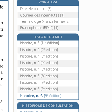
VOIR AUSSI
historicisme, n. m.
de
Dire, Ne pas dire [3]
historicité, n. f.
Courrier des internautes [1]
historien, -enne, n.
Terminologie (FranceTerme) [2]
un
historier, v. tr.
Francophonie (BDLP) [1]
un
re
HISTOIRE DU MOT
re
histoire, n. f.
[1
édition]
e
histoire, n. f.
[2
édition]
.
e
histoire, n. f.
[3
édition]
un
e
histoire, n. f.
[4
édition]
de
e
histoire, n. f.
[5
édition]
e.
e
histoire, n. f.
[6
édition]
re
e
histoire, n. f.
[7
édition]
s.
e
histoire, n. f.
[8
édition]
e
histoire, n. f.
[9
édition]
).
HISTORIQUE DE CONSULTATION
e.