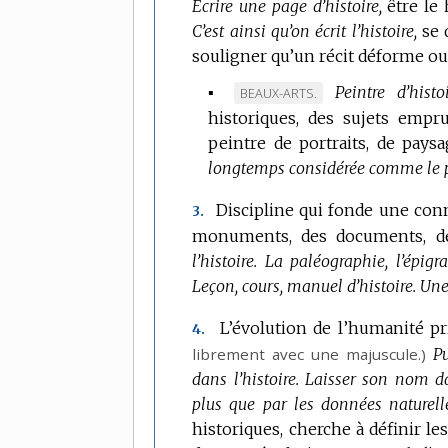
Écrire une page d’histoire,
être le
C’est ainsi qu’on écrit l’histoire,
se 
souligner qu’un récit déforme ou fa
▪
Peintre d’histoi
MARQUE
BEAUX-ARTS.
historiques, des sujets empru
DE
peintre de portraits, de paysa
DOMAINE
longtemps considérée comme le pr
:
Discipline qui fonde une conn
3.
monuments, des documents, de
l’histoire.
La paléographie, l’épigr
Leçon, cours, manuel d’histoire.
Une
L’évolution de l’humanité p
4.
librement avec une majuscule.)
Pu
dans l’histoire.
Laisser son nom dan
plus que par les données naturelle
historiques, cherche à définir le