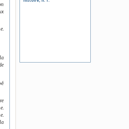
histoire, n. f.
on
ux
e.
la
de
bé
re
e.
e.
la