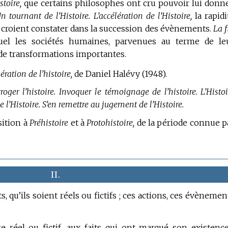
stoire,
que certains philosophes ont cru pouvoir lui donne
n tournant de l’Histoire.
L’accélération de l’Histoire,
la rapidi
 croient constater dans la succession des évènements.
La f
uel les sociétés humaines, parvenues au terme de le
 de transformations importantes.
lération de l’histoire,
de Daniel Halévy (1948).
roger l’histoire.
Invoquer le témoignage de l’histoire.
L’Histoi
e l’Histoire.
S’en remettre au jugement de l’Histoire.
sition à
Préhistoire
et à
Protohistoire,
de la période connue p
II.
, qu’ils soient réels ou fictifs ; ces actions, ces évènemen
e réel ou fictif, aux faits qui ont marqué son existence