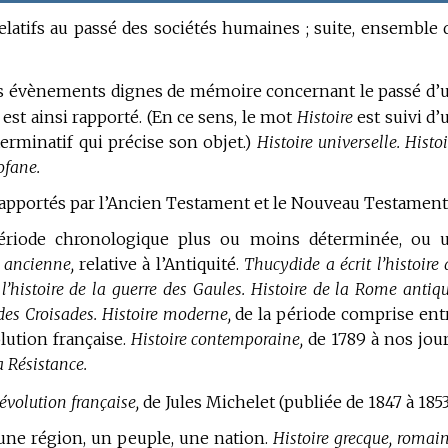
relatifs au passé des sociétés humaines ; suite, ensemble 
à des évènements dignes de mémoire concernant le passé d’
i est ainsi rapporté.
(En ce sens, le mot
Histoire
est suivi d’
erminatif qui précise son objet.)
Histoire universelle.
Histoi
rofane.
s rapportés par l’Ancien Testament et le Nouveau Testament
ériode chronologique plus ou moins déterminée, ou 
e ancienne,
relative à l’Antiquité.
Thucydide a écrit l’histoire 
’histoire de la guerre des Gaules.
Histoire de la Rome antiqu
des Croisades.
Histoire moderne,
de la période comprise ent
lution française.
Histoire contemporaine,
de 1789 à nos jour
a Résistance.
Révolution française,
de Jules Michelet (publiée de 1847 à 1853
 une région, un peuple, une nation.
Histoire grecque, romain