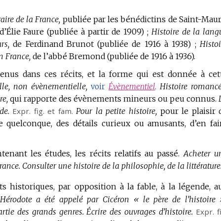
raire de la France,
publiée par les bénédictins de Saint-Maur
d’Élie Faure (publiée à partir de 1909) ;
Histoire de la lang
rs,
de Ferdinand Brunot (publiée de 1916 à 1938) ;
Histoi
en France,
de l’abbé Bremond (publiée de 1916 à 1936).
tenus dans ces récits, et la forme qui est donnée à cet
lle, non évènementielle,
Histoire romancé
voir
Évènementiel
.
re,
qui rapporte des évènements mineurs ou peu connus.
de.
Expr.
fig.
et
fam.
Pour la petite histoire,
pour le plaisir 
e quelconque, des détails curieux ou amusants, d’en fai
enant les études, les récits relatifs au passé.
Acheter u
France.
Consulter une histoire de la philosophie, de la littérature
s historiques, par opposition à la fable, à la légende, a
Hérodote a été appelé par Cicéron « le père de l’histoire 
partie des grands genres.
Écrire des ouvrages d’histoire.
Expr.
f