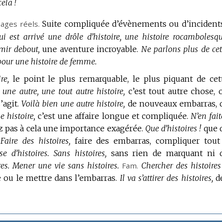
cela !
ages réels.
Suite compliquée d’évènements ou d’incidents
lui est arrivé une drôle d’histoire, une histoire rocambolesqu
mir debout,
une aventure incroyable.
Ne parlons plus de cet
 pour une histoire de femme.
re,
le point le plus remarquable, le plus piquant de cet
t une autre, une tout autre histoire,
c’est tout autre chose, 
’agit.
Voilà bien une autre histoire,
de nouveaux embarras, 
e histoire,
c’est une affaire longue et compliquée.
N’en fait
 pas à cela une importance exagérée.
Que d’histoires !
que 
Faire des histoires,
faire des embarras, compliquer tout
e d’histoires.
Sans histoires,
sans rien de marquant ni 
es.
Mener une vie sans histoires.
Fam.
Chercher des histoires
e ou le mettre dans l’embarras.
Il va s’attirer des histoires,
d