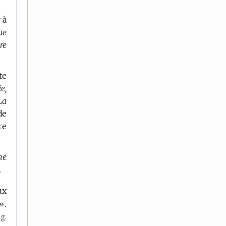
 à
ue
re
te
e,
La
de
re
ne
.
ux
».
ig.