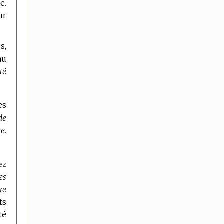
e.
ur
s,
au
té
es
de
e.
ez
es
re
ts
té