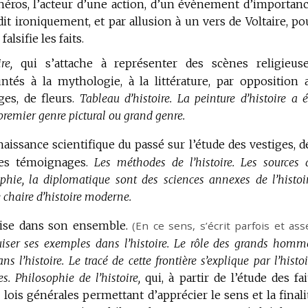
 héros, l’acteur d’une action, d’un évènement d’importanc
dit ironiquement, et par allusion à un vers de Voltaire, po
lsifie les faits.
re,
qui s’attache à représenter des scènes religieuse
ntés à la mythologie, à la littérature, par opposition 
ges, de fleurs.
Tableau d’histoire.
La peinture d’histoire a é
emier genre pictural ou grand genre.
aissance scientifique du passé sur l’étude des vestiges, d
s témoignages.
Les méthodes de l’histoire.
Les sources 
aphie, la diplomatique sont des sciences annexes de l’histoir
 chaire d’histoire moderne.
rise dans son ensemble.
(En ce sens, s’écrit parfois et ass
iser ses exemples dans l’histoire.
Le rôle des grands homm
s l’histoire.
Le tracé de cette frontière s’explique par l’histoi
s.
Philosophie de l’histoire,
qui, à partir de l’étude des fai
s lois générales permettant d’apprécier le sens et la finali