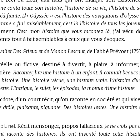
 me conta toute son histoire, l’histoire de sa vie, l’histoire de s
édifiante.
L’« Odyssée » est l’histoire des navigations d’Ulysse 
mme a fini misérablement, c’est là l’histoire de tous les joueur
rement.
C’est mon histoire que vous racontez là,
j’ai vécu d
nts tout à fait semblables à ceux que vous évoquez.
valier Des Grieux et de Manon Lescaut,
de l’abbé Prévost (1753
elle ou fictive, destiné à divertir, à plaire, à informer,
tière.
Raconter, lire une histoire à un enfant.
Il connaît beauco
 histoire.
Une histoire vécue, une histoire vraie.
L’histoire d’u
erre.
L’intrigue, le sujet, les épisodes, la morale d’une histoire.
cdote, d’un court récit, qu’on raconte en société et qui vise
e drôle, plaisante, piquante.
Des histoires lestes.
Une histoire 
pluriel.
Récit mensonger, propos fallacieux.
Je ne crois pas 
nt raconte des histoires.
Ils ont inventé toute cette histoir