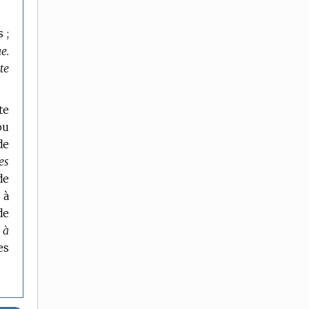
 ;
e.
te
te
ou
de
es
de
 à
de
 à
es