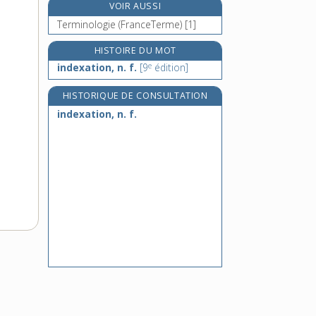
VOIR AUSSI
indicatif, -ive, adj. et n.
Terminologie (FranceTerme) [1]
indication, n. f.
indice, n. m.
HISTOIRE DU MOT
e
indexation, n. f.
[9
édition]
indiciaire, adj.
HISTORIQUE DE CONSULTATION
indexation, n. f.