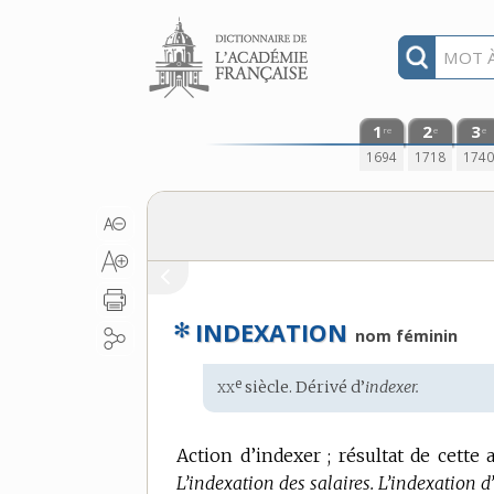
Aller au contenu
1
2
3
re
e
e
1694
1718
174
✻
INDEXATION
nom féminin
xx
e
Étymologie
siècle. Dérivé d’
indexer.
:
Action d’indexer ; résultat de cette a
L’indexation des salaires.
L’indexation d’