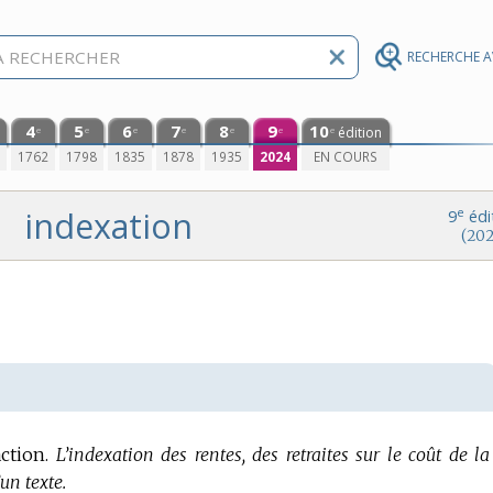
RECHERCHE 
4
5
6
7
8
9
10
édition
e
e
e
e
e
e
e
0
1762
1798
1835
1878
1935
2024
EN COURS
indexation
e
9
édi
(202
ction.
L’indexation des rentes, des retraites sur le coût de la
un texte.