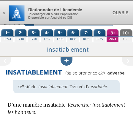
Aller au contenu
Dictionnaire de l’Académie
OUVRIR
×
Télécharger ou ouvrir l’application
Disponible sur Android et iOS
1
2
3
4
5
6
7
8
9
10
re
e
e
e
e
e
e
e
e
e
1694
1718
1740
1762
1798
1835
1878
1935
2024
E.C.
insatiablement
INSATIABLEMENT
Prononciation
(
tia
se prononce
cia
)
adverbe
:
xv
e
Étymologie
siècle,
insaciablement.
Dérivé d’
insatiable.
:
D’une manière insatiable.
Rechercher insatiablement
les honneurs.