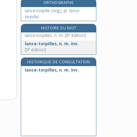
ORTHOGRAPHE
lancinement, n. m.
lance-torpille
(sing.), pl.
lance-
lanciner, v. tr.
torpilles
lançon, n. m.
HISTOIRE DU MOT
land, n. m.
e
lance-torpilles, n. m.
[8
édition]
lance-torpilles, n. m. inv.
e
[9
édition]
HISTORIQUE DE CONSULTATION
lance-torpilles, n. m. inv.