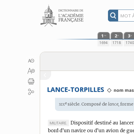
Aller au contenu
1
2
3
re
e
e
1694
1718
174
LANCE-TORPILLES
◇
nom masc
xix
e
Étymologie
siècle. Composé de
lance,
forme
:
Dispositif destiné au lance
MARQUE
MILITAIRE.
bord d’un navire ou d’un avion de gue
DE