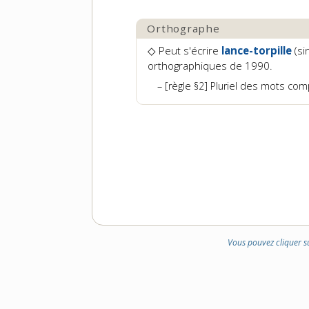
DOMAINE
:
Orthographe
◇ Peut s'écrire
lance-torpille
(si
orthographiques de 1990.
[règle §2] Pluriel des mots co
Vous pouvez cliquer s