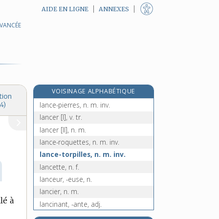
AIDE EN LIGNE
ANNEXES
AVANCÉE
e
lancellée
[4
édition]
lancement, n. m.
lance-missiles, n. m. inv.
lancéole, n. f.
lancéolé, -ée, adj.
re
VOISINAGE ALPHABÉTIQUE
lance-pessade, n. m.
[1
édition]
tion
lance-pierres, n. m. inv.
4)
lancer [I], v. tr.
lancer [II], n. m.
lance-roquettes, n. m. inv.
lance-torpilles, n. m. inv.
lancette, n. f.
lanceur, -euse, n.
lancier, n. m.
llé à
lancinant, -ante, adj.
lancination, n. f.