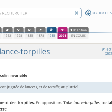
RECHERCHE 
4
5
6
7
8
9
10
e
édition
e
e
e
e
e
e
0
1762
1798
1835
1878
1935
2024
EN COURS
lance-torpilles
e
9
édi
(202
ulin invariable
 conjuguée de
lancer I,
et de
torpille,
au pluriel.
ment des torpilles.
En apposition.
Tube lance-torpilles,
insta
rre.