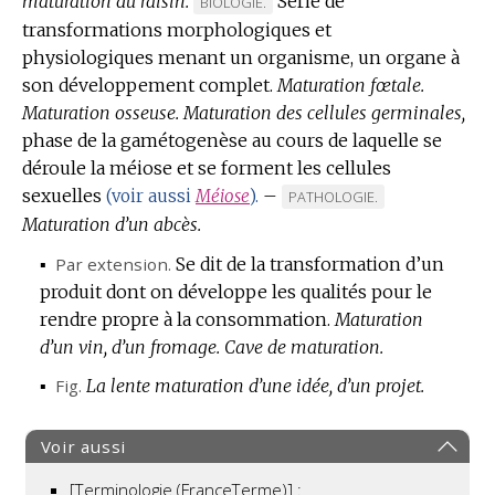
maturation du raisin.
Série de
MARQUE
BIOLOGIE.
transformations morphologiques et
DE
physiologiques menant un organisme, un organe à
DOMAINE
son développement complet.
:
Maturation fœtale.
Maturation osseuse.
Maturation des cellules germinales,
phase de la gamétogenèse au cours de laquelle se
déroule la méiose et se forment les cellules
sexuelles
–
(voir aussi
Méiose
).
MARQUE
PATHOLOGIE.
Maturation d’un abcès.
DE
DOMAINE
▪
Par extension.
Se dit de la transformation d’un
:
produit dont on développe les qualités pour le
rendre propre à la consommation.
Maturation
d’un vin, d’un fromage.
Cave de maturation.
▪
Fig.
La lente maturation d’une idée, d’un projet.
Voir aussi
[Terminologie (FranceTerme)] :