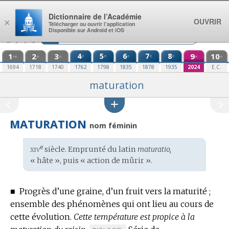
Aller au contenu
Dictionnaire de l’Académie
OUVRIR
×
Télécharger ou ouvrir l’application
Disponible sur Android et iOS
1
2
3
4
5
6
7
8
9
10
e
e
e
e
e
re
e
e
e
e
1694
1718
1740
1762
1798
1835
1878
1935
2024
E.C.
maturation
MATURATION
nom féminin
xiv
e
Étymologie
siècle. Emprunté du
latin
maturatio,
:
« hâte », puis « action de mûrir ».
■
Progrès d’une graine, d’un fruit vers la maturité ;
ensemble des phénomènes qui ont lieu au cours de
cette évolution.
Cette température est propice à la