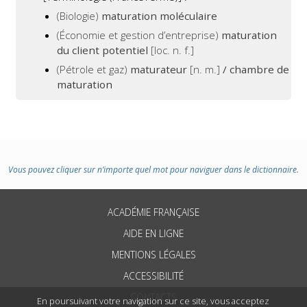
(Biologie)
maturation moléculaire
(Économie et gestion d’entreprise)
maturation
du client potentiel
[loc. n. f.]
(Pétrole et gaz)
maturateur
[n. m.]
/ chambre de
maturation
Vous pouvez cliquer sur n’importe quel mot pour naviguer dans le dictionnaire.
ACADÉMIE FRANÇAISE
AIDE EN LIGNE
MENTIONS LÉGALES
ACCESSIBILITÉ
CONTACTS
En poursuivant votre navigation sur ce site, vous acceptez