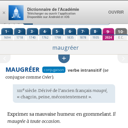
Aller au contenu
Dictionnaire de l’Académie
OUVRIR
×
Télécharger ou ouvrir l’application
Disponible sur Android et iOS
1
2
3
4
5
6
7
8
9
10
re
e
e
e
e
e
e
e
e
e
1694
1718
1740
1762
1798
1835
1878
1935
2024
E.C.
maugréer
MAUGRÉER
Conjugaiso
conjugaison
verbe intransitif
(se
:
conjugue comme
Créer
).
xiii
e
Étymologie
siècle. Dérivé de l’
ancien français
maugré,
:
« chagrin, peine, mécontentement ».
Exprimer sa mauvaise humeur en grommelant.
Il
maugrée à toute occasion.