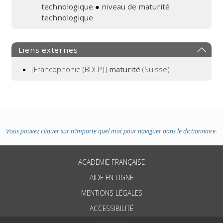
technologique
●
niveau de maturité
technologique
Liens externes
[Francophonie (BDLP)]
maturité
(Suisse)
Vous pouvez cliquer sur n’importe quel mot pour naviguer dans le dictionnaire.
ACADÉMIE FRANÇAISE
AIDE EN LIGNE
MENTIONS LÉGALES
ACCESSIBILITÉ