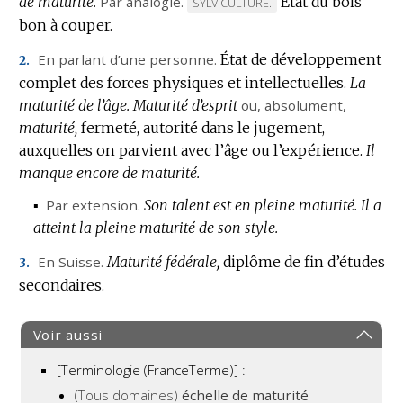
de maturité.
Par analogie.
État du bois
MARQUE
SYLVICULTURE.
bon à couper.
DE
DOMAINE
En parlant d’une personne.
État de développement
2.
:
complet des forces physiques et intellectuelles.
La
maturité de l’âge.
Maturité d’esprit
ou,
absolument
,
maturité,
fermeté, autorité dans le jugement,
auxquelles on parvient avec l’âge ou l’expérience.
Il
manque encore de maturité.
▪
Par extension.
Son talent est en pleine maturité.
Il a
atteint la pleine maturité de son style.
En Suisse.
Maturité fédérale,
diplôme de fin d’études
3.
secondaires.
Voir aussi
[Terminologie (FranceTerme)] :
(Tous domaines)
échelle de maturité