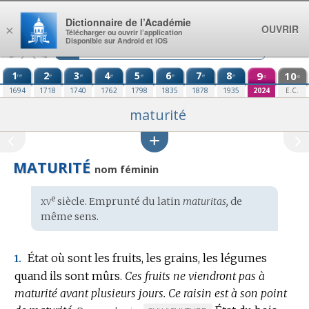
Aller au contenu
Dictionnaire de l’Académie
OUVRIR
×
Télécharger ou ouvrir l’application
Disponible sur Android et iOS
1
2
3
4
5
6
7
8
9
10
re
e
e
e
e
e
e
e
e
e
1694
1718
1740
1762
1798
1835
1878
1935
2024
E.C.
maturité
MATURITÉ
nom féminin
xv
e
Étymologie
siècle. Emprunté du
latin
maturitas,
de
:
même sens.
État où sont les fruits, les grains, les légumes
1.
quand ils sont mûrs.
Ces fruits ne viendront pas à
maturité avant plusieurs jours.
Ce raisin est à son point