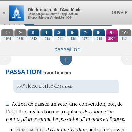
Aller au contenu
Dictionnaire de l’Académie
OUVRIR
×
Télécharger ou ouvrir l’application
Disponible sur Android et iOS
1
2
3
4
5
6
7
8
9
10
e
e
e
e
e
e
re
e
e
e
1694
1718
1740
1762
1798
1835
1878
1935
2024
E.C.
passation
PASSATION
nom féminin
xvi
e
Étymologie
siècle. Dérivé de
passer.
:
Action de passer un acte, une convention, etc., de
1.
l’établir dans les formes requises.
Passation d’un
contrat, d’un avenant.
La passation d’un ordre en Bourse.
▪
Passation d’écriture,
action de passer
MARQUE
COMPTABILITÉ.