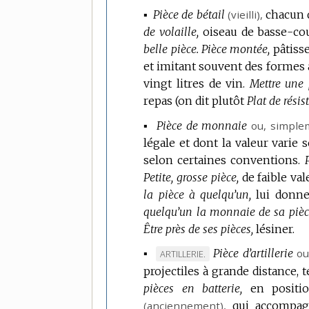
▪
Pièce de bétail
(vieilli),
chacun 
de volaille,
oiseau de basse-cou
belle pièce.
Pièce montée,
pâtiss
et imitant souvent des formes a
vingt litres de vin.
Mettre une 
repas (on dit plutôt
Plat de résis
▪
Pièce de monnaie
ou, simple
légale et dont la valeur varie s
selon certaines conventions.
P
Petite, grosse pièce,
de faible val
la pièce à quelqu’un,
lui donne
quelqu’un la monnaie de sa pièc
Être près de ses pièces,
lésiner.
▪
Pièce d’artillerie
ou
MARQUE
ARTILLERIE.
projectiles à grande distance, t
DE
pièces en batterie,
DOMAINE
en positio
(
anciennement
:
),
qui accompagn