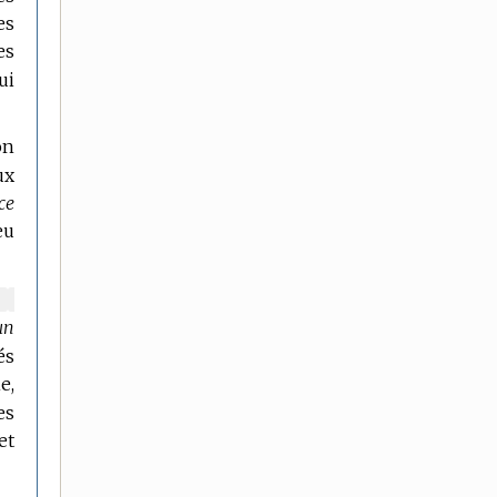
es
es
ui
on
ux
ce
eu
MARQUE
.
un
DE
DOMAINE
és
:
e,
es
et