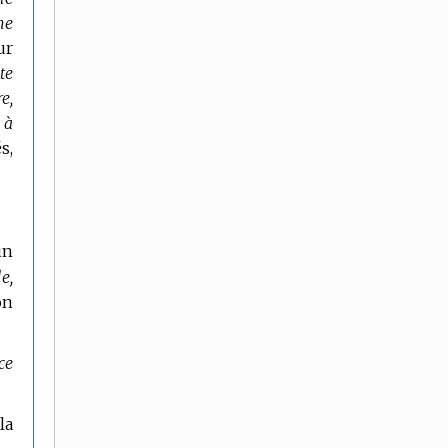
ne
ur
te
re,
 à
s,
un
e,
on
ce
la