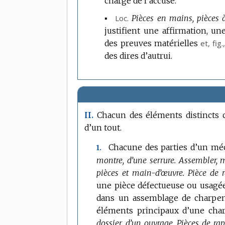
charge de l’accusé.
▪
Loc.
Pièces en mains, pièces à
justifient une affirmation, un
des preuves matérielles
et,
fig.
des dires d’autrui.
Chacun des éléments distincts 
II.
d’un tout.
Chacune des parties d’un méc
1.
montre, d’une serrure.
Assembler, m
pièces et main-d’œuvre.
Pièce de 
une pièce défectueuse ou usagée
dans un assemblage de charpen
éléments principaux d’une ch
dossier, d’un ouvrage.
Pièces de rap