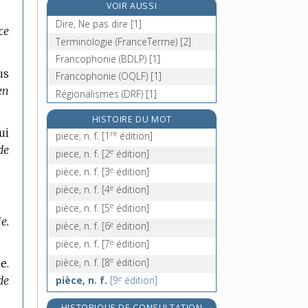
VOIR AUSSI
pied-de-biche, n. m.
Dire, Ne pas dire [1]
ce
pied-de-cheval, n. m.
Terminologie (FranceTerme) [2]
pied-de-chèvre, n. m.
Francophonie (BDLP) [1]
pied-de-coq, n. m.
us
Francophonie (OQLF) [1]
en
Régionalismes (DRF) [1]
HISTOIRE DU MOT
ui
re
piece, n. f.
[1
édition]
de
e
piece, n. f.
[2
édition]
e
pièce, n. f.
[3
édition]
e
pièce, n. f.
[4
édition]
e
pièce, n. f.
[5
édition]
ie.
e
pièce, n. f.
[6
édition]
e
pièce, n. f.
[7
édition]
e
pièce, n. f.
[8
édition]
e.
e
pièce, n. f.
[9
édition]
de
HISTORIQUE DE CONSULTATION