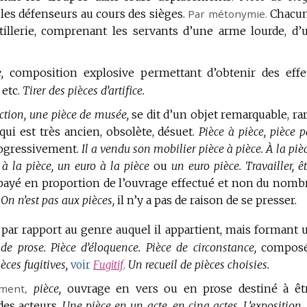
u les défenseurs au cours des sièges.
Par métonymie.
Chacu
rtillerie, comprenant les servants d’une arme lourde, d’
,
composition explosive permettant d’obtenir des effe
etc.
Tirer des pièces d’artifice.
ction, une pièce de musée,
se dit d’un objet remarquable, rar
ui est très ancien, obsolète, désuet.
Pièce à pièce, pièce p
ogressivement.
Il a vendu son mobilier pièce à pièce.
À la pièc
 à la pièce, un euro à la pièce
ou
un euro pièce.
Travailler, ê
 payé en proportion de l’ouvrage effectué et non du nomb
On n’est pas aux pièces,
il n’y a pas de raison de se presser.
 par rapport au genre auquel il appartient, mais formant 
 de prose.
Pièce d’éloquence.
Pièce de circonstance,
compos
ièces fugitives,
Un recueil de pièces choisies.
voir
Fugitif
.
ment,
pièce,
ouvrage en vers ou en prose destiné à êt
es acteurs.
Une pièce en un acte, en cinq actes.
L’exposition, 