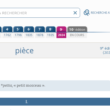
RECHERCHE 
4
5
6
7
8
9
10
e
e
e
e
e
édition
e
e
0
1762
1798
1835
1878
1935
2024
EN COURS
pièce
e
9
édi
(202
e
*
pettia,
« petit morceau ».
I.