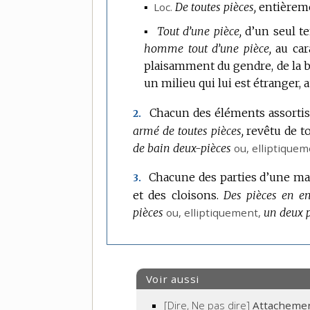
▪
Loc.
De toutes pièces,
entièremen
▪
Tout d’une pièce,
d’un seul te
homme tout d’une pièce,
au car
plaisamment du gendre, de la b
un milieu qui lui est étranger, 
Chacun des éléments assortis
2.
armé de toutes pièces,
revêtu de t
de bain deux-pièces
ou,
elliptique
Chacune des parties d’une ma
3.
et des cloisons.
Des pièces en en
pièces
ou,
elliptiquement
,
un deux p
Voir aussi
[Dire, Ne pas dire]
Attacheme