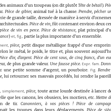
des animaux d’un troupeau (on dit plutôt
Tête de bétail
).
Piè
r.
Pièce de gibier,
animal tué à la chasse.
Prendre, pêcher u
erie de grande taille, dressée de manière à servir d’orneme
rchitecturales.
Pièce de vin,
fût contenant environ deux ce
pièce de vin en perce.
Pièce de résistance,
plat principal d’
tance
)
et,
fig.
,
partie la plus importante d’un ensemble.
ment,
pièce,
petit disque métallique frappé d’une emprein
elon le métal, le poids, le titre et, plus souvent aujourd’hu
ièce d’or, d’argent.
Pièce de cent sous, de cinq francs, d’un eur
eur, de plus grande valeur.
Une fausse pièce.
Expr.
fam.
Donn
r une petite somme d’argent, un pourboire.
Fig.
Rendre
e,
lui retourner ses mauvais procédés, lui rendre la pareill
, simplement,
pièce,
toute arme lourde destinée à lancer d
elle que les canons, les obusiers, les mortiers, etc.
Mettre d
n de tir.
Canonniers, à vos pièces !
Pièce de campag
ait les troupes dans leurs déplacements.
Pièce de sièg