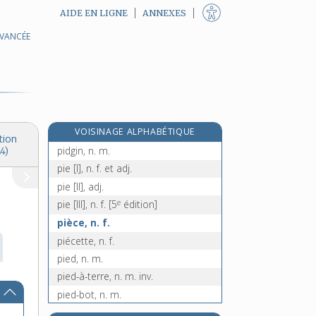
AIDE EN LIGNE
ANNEXES
AVANCÉE
picrocholine, adj. f.
pictogramme, n. m.
pictographie, n. f.
pictographique, adj.
pictural, -ale, adj.
VOISINAGE ALPHABÉTIQUE
pic-vert, n. m.
tion
pidgin, n. m.
4)
pie [I], n. f. et adj.
pie [II], adj.
e
pie [III], n. f.
[5
édition]
pièce, n. f.
piécette, n. f.
pied, n. m.
pied-à-terre, n. m. inv.
pied-bot, n. m.
pied-d'alouette, n. m.