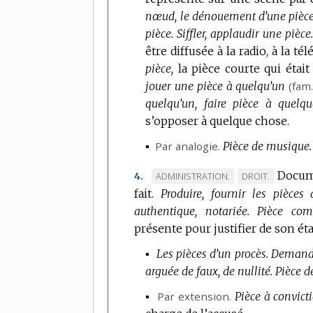
nœud, le dénouement d’une pièce
pièce.
Siffler, applaudir une pièce
être diffusée à la radio, à la té
pièce,
la pièce courte qui était
jouer une pièce à quelqu’un
(
fam
quelqu’un, faire pièce à quelqu
s’opposer à quelque chose.
▪
Par analogie.
Pièce de musique.
Docume
MARQUE
MARQUE
ADMINISTRATION.
DROIT.
4.
fait.
DE
Produire, fournir les pièces
DE
authentique, notariée.
DOMAINE
DOMAINE
Pièce com
présente pour justifier de son état
:
:
▪
Les pièces d’un procès.
Demande
arguée de faux, de nullité.
Pièce d
▪
Par extension.
Pièce à convict