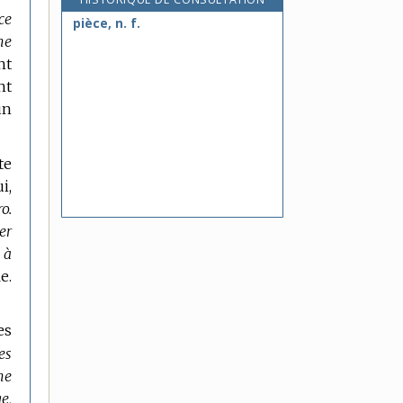
ce
pièce, n. f.
ne
nt
nt
un
te
i,
o.
er
 à
e.
es
es
ne
e,