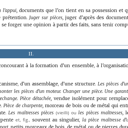
 l’appui,
documents que l’on tient en sa possession et q
e prétention.
Juger sur pièces,
juger d’après des document
,
se forger une opinion à partir des faits, sans tenir comp
II.
concourant à la formation d’un ensemble, à l’organisati
anisme, d’un assemblage, d’une structure.
Les pièces d’u
onter les pièces d’un moteur.
Changer une pièce.
Une garant
rechange.
Pièce détachée,
vendue isolément pour remplac
.
Pièce de charpente,
morceau de bois ou de métal qui ent
te.
Les maîtresses pièces
(vieilli) ou
les pièces maîtresses,
l
arpente
et,
fig.
,
souvent au singulier,
la pièce maîtresse d’
port,
petits morceaux de bois, de métal ou de pierres dur