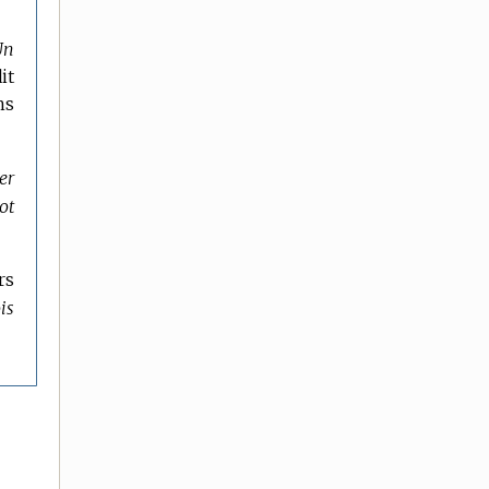
Un
it
ns
er
ot
rs
is