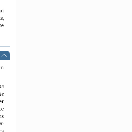
ui
s,
te
on
ne
ie
er
re
es
un
es