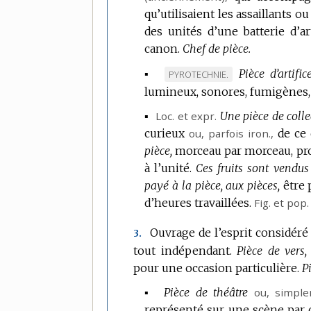
qu’utilisaient les assaillants o
des unités d’une batterie d’a
canon.
Chef de pièce.
▪
Pièce d’artifice
MARQUE
PYROTECHNIE.
lumineux, sonores, fumigènes, 
DE
DOMAINE
▪
Loc. et expr.
Une pièce de colle
:
curieux
ou, parfois
iron.
,
de ce q
pièce,
morceau par morceau, pr
à l’unité.
Ces fruits sont vendus
payé à la pièce, aux pièces,
être
d’heures travaillées.
Fig.
et
pop.
Ouvrage de l’esprit considéré
3.
tout indépendant.
Pièce de vers,
pour une occasion particulière.
P
▪
Pièce de théâtre
ou, simple
représenté sur une scène par d