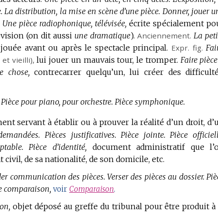
.
La distribution, la mise en scène d’une pièce.
Donner, jouer u
.
Une pièce radiophonique, télévisée,
écrite spécialement po
lévision (on dit aussi
une dramatique
).
Anciennement.
La peti
 jouée avant ou après le spectacle principal.
Expr.
fig.
Fai
.
et vieilli),
lui jouer un mauvais tour, le tromper.
Faire pièce
e chose,
contrecarrer quelqu’un, lui créer des difficulté
Pièce pour piano, pour orchestre.
Pièce symphonique.
nt servant à établir ou à prouver la réalité d’un droit, d’
 demandées.
Pièces justificatives.
Pièce jointe.
Pièce officiell
ptable.
Pièce d’identité,
document administratif que l’
 civil, de sa nationalité, de son domicile, etc.
r communication des pièces.
Verser des pièces au dossier.
Piè
e comparaison,
voir
Comparaison
.
ion,
objet déposé au greffe du tribunal pour être produit à 