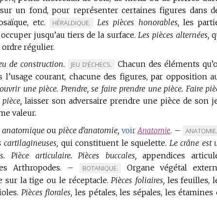
sur un fond, pour représenter certaines figures dans d
saïque, etc.
Les pièces honorables,
les parti
MARQUE
HÉRALDIQUE.
 occuper jusqu’au tiers de la surface.
DE
Les pièces alternées,
q
 ordre régulier.
DOMAINE
:
eu de construction.
Chacun des éléments qu’
MARQUE
JEU D’ÉCHECS.
ns l’usage courant, chacune des figures, par opposition a
DE
couvrir une pièce.
Prendre, se faire prendre une pièce.
DOMAINE
Faire piè
pièce,
laisser son adversaire prendre une pièce de son j
:
me valeur.
e anatomique
ou
pièce d’anatomie,
–
voir
Anatomie
.
MARQUE
ANATOMIE
s cartilagineuses,
qui constituent le squelette.
Le crâne est 
DE
DOMAINE
s.
Pièce articulaire.
Pièces buccales,
appendices articul
:
es Arthropodes.
–
Organe végétal extern
MARQUE
BOTANIQUE.
 sur la tige ou le réceptacle.
DE
Pièces foliaires,
les feuilles, l
ioles.
Pièces florales,
les pétales, les sépales, les étamines 
DOMAINE
: