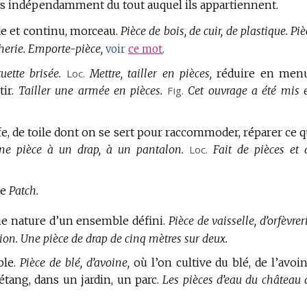
és indépendamment du tout auquel ils appartiennent.
de et continu, morceau.
Pièce de bois, de cuir, de plastique.
Piè
herie.
Emporte-pièce,
voir
ce mot
.
uette brisée.
Loc.
Mettre, tailler en pièces,
réduire en men
ir.
Tailler une armée en pièces.
Fig.
Cet ouvrage a été mis 
e, de toile dont on se sert pour raccommoder, réparer ce q
ne pièce à un drap, à un pantalon.
Loc.
Fait de pièces et 
de
Patch.
 nature d’un ensemble défini.
Pièce de vaisselle, d’orfèvrer
tion.
Une pièce de drap de cinq mètres sur deux.
ble.
Pièce de blé, d’avoine,
où l’on cultive du blé, de l’avoin
 étang, dans un jardin, un parc.
Les pièces d’eau du château 