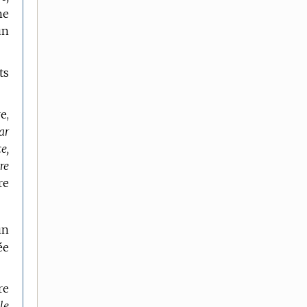
ne
un
ts
e,
ar
e,
tre
re
un
ée
re
le