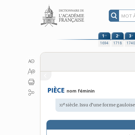
Aller au contenu
1
2
3
re
e
e
1694
1718
174
PIÈCE
nom féminin
xi
e
Étymologie
siècle. Issu d’une forme
gaulois
: