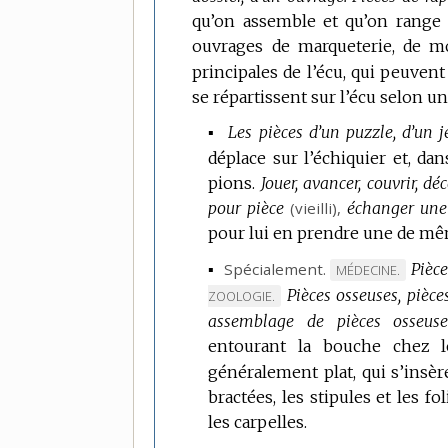
qu’on assemble et qu’on range 
ouvrages de marqueterie, de mo
principales de l’écu, qui peuvent
se répartissent sur l’écu selon un
▪
Les pièces d’un puzzle, d’un j
déplace sur l’échiquier et, da
pions.
Jouer, avancer, couvrir, dé
pour pièce
(vieilli),
échanger une 
pour lui en prendre une de mê
▪
Spécialement.
Pièc
MARQUE
MÉDECINE.
Pièces osseuses, pièce
DE
ZOOLOGIE.
DOMAINE
assemblage de pièces osseuse
:
entourant la bouche chez l
généralement plat, qui s’insère
bractées, les stipules et les fol
les carpelles.