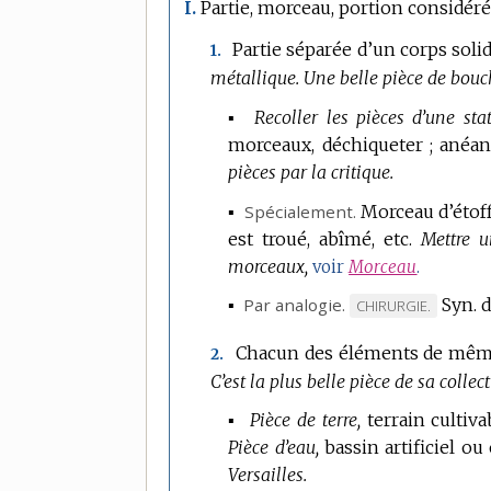
Partie, morceau, portion considér
I.
Partie séparée d’un corps soli
1.
métallique.
Une belle pièce de bouc
▪
Recoller les pièces d’une stat
morceaux, déchiqueter ; anéant
pièces par la critique.
▪
Spécialement.
Morceau d’étoff
est troué, abîmé, etc.
Mettre u
morceaux,
voir
Morceau
.
▪
Par analogie.
Syn. 
MARQUE
CHIRURGIE.
DE
Chacun des éléments de même
2.
DOMAINE
C’est la plus belle pièce de sa collec
:
▪
Pièce de terre,
terrain cultiva
Pièce d’eau,
bassin artificiel ou
Versailles.