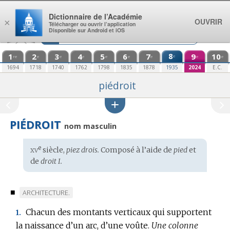
Aller au contenu
Dictionnaire de l’Académie
OUVRIR
×
Télécharger ou ouvrir l’application
Disponible sur Android et iOS
1
2
3
4
5
6
7
8
9
10
e
re
e
e
e
e
e
e
e
e
1694
1718
1740
1762
1798
1835
1878
1935
2024
E.C.
piédroit
PIÉDROIT
nom masculin
xv
e
Étymologie
siècle,
piez drois.
Composé à l’aide de
pied
et
:
de
droit I.
■
MARQUE
ARCHITECTURE.
DE
Chacun des montants verticaux qui supportent
1.
DOMAINE
la naissance d’un arc, d’une voûte.
Une colonne