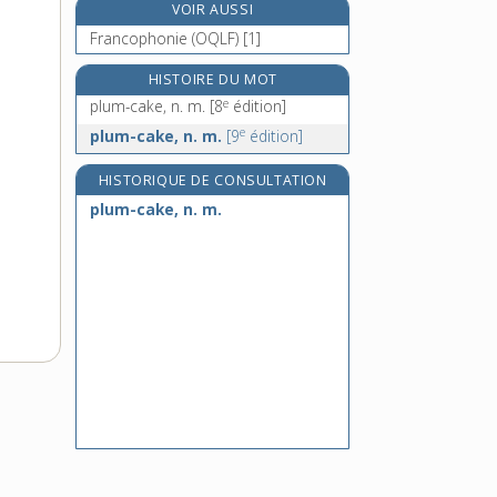
VOIR AUSSI
plumet, n. m.
Francophonie (OQLF) [1]
e
plumeté, adj.
[5
édition]
plumetis, n. m.
HISTOIRE DU MOT
e
plum-cake, n. m.
[8
édition]
plumette, n. f.
e
plum-cake, n. m.
[9
édition]
HISTORIQUE DE CONSULTATION
plum-cake, n. m.