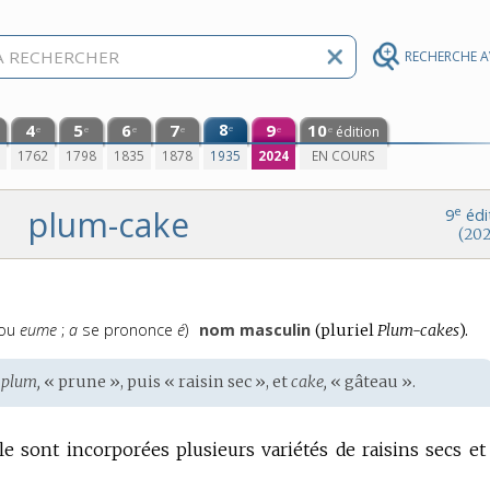
RECHERCHE 
4
5
6
7
8
9
10
e
édition
e
e
e
e
e
e
0
1762
1798
1835
1878
1935
2024
EN COURS
plum-cake
e
9
édi
(202
ou
eume
;
a
se prononce
é
)
nom masculin
(
pluriel
Plum-cakes
).
e
plum,
« prune », puis « raisin sec », et
cake,
« gâteau ».
lle sont incorporées plusieurs variétés de raisins secs et