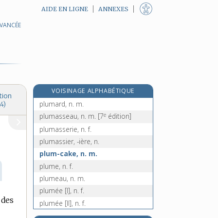
AIDE EN LIGNE
ANNEXES
AVANCÉE
plucher, v. intr.
plucheux, -euse, adj.
pluie, n. f.
plumage, n. m.
plumail, n. m.
VOISINAGE ALPHABÉTIQUE
plumaison, n. f.
tion
plumard, n. m.
4)
e
plumasseau, n. m.
[7
édition]
plumasserie, n. f.
plumassier, -ière, n.
plum-cake, n. m.
plume, n. f.
plumeau, n. m.
plumée [I], n. f.
 des
plumée [II], n. f.
plumer, v. tr.