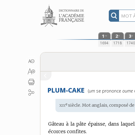
Aller au contenu
1
2
3
re
e
e
1694
1718
174
PLUM-CAKE
Prononciation
(
um
se prononce
oume
:
xix
e
Étymologie
siècle. Mot
anglais
, composé d
:
Gâteau à la pâte épaisse, dans laque
écorces confites.