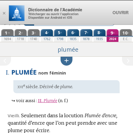
Aller au contenu
Dictionnaire de l’Académie
OUVRIR
×
Télécharger ou ouvrir l’application
Disponible sur Android et iOS
1
2
3
4
5
6
7
8
9
10
e
e
e
e
e
re
e
e
e
e
1694
1718
1740
1762
1798
1835
1878
1935
2024
E.C.
plumée
PLUMÉE
I.
nom féminin
xvi
e
Étymologie
siècle. Dérivé de
plume.
:
↪
voir aussi :
II.
Plumée
(n. f.)
Vieilli.
Seulement dans la locution
Plumée d’encre,
quantité d’encre que l’on peut prendre avec une
plume pour écrire.