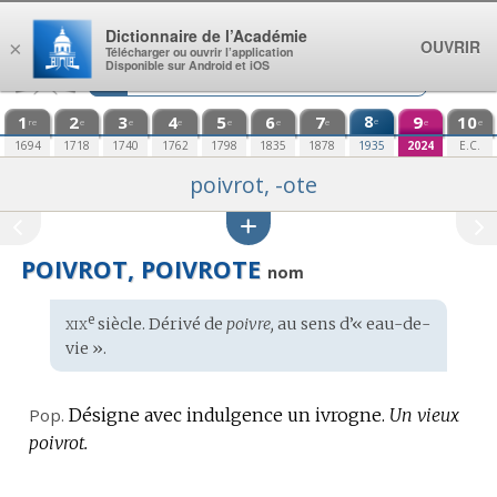
Aller au contenu
Dictionnaire de l’Académie
OUVRIR
×
Télécharger ou ouvrir l’application
Disponible sur Android et iOS
1
2
3
4
5
6
7
8
9
10
e
re
e
e
e
e
e
e
e
e
1694
1718
1740
1762
1798
1835
1878
1935
2024
E.C.
poivrot, -ote
POIVROT, POIVROTE
nom
xix
e
Étymologie
siècle. Dérivé de
poivre,
au sens d’« eau-de-
:
vie ».
Pop.
Désigne avec indulgence un ivrogne.
Un vieux
poivrot.