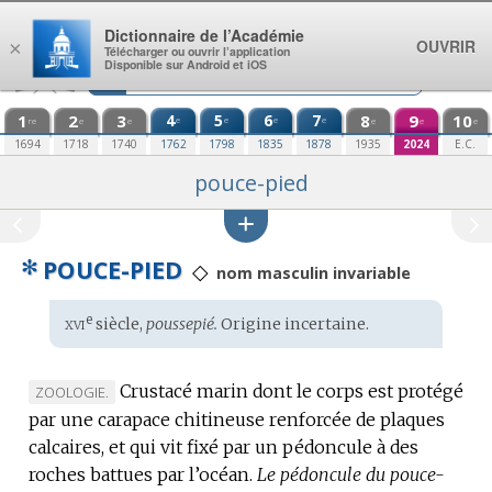
Aller au contenu
Dictionnaire de l’Académie
OUVRIR
×
Télécharger ou ouvrir l’application
Disponible sur Android et iOS
1
2
3
4
5
6
7
8
9
10
e
e
e
e
re
e
e
e
e
e
1694
1718
1740
1762
1798
1835
1878
1935
2024
E.C.
pouce-pied
✻
POUCE-PIED
◇
nom masculin invariable
xvi
e
Étymologie
siècle,
poussepié.
Origine incertaine
.
:
Crustacé marin dont le corps est protégé
MARQUE
ZOOLOGIE.
par une carapace chitineuse renforcée de plaques
DE
calcaires, et qui vit fixé par un pédoncule à des
DOMAINE
roches battues par l’océan.
:
Le pédoncule du pouce-