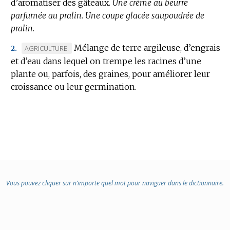
d’aromatiser des gâteaux.
:
Une crème au beurre
parfumée au pralin.
Une coupe glacée saupoudrée de
pralin.
Mélange de terre argileuse, d’engrais
MARQUE
AGRICULTURE.
2.
et d’eau dans lequel on trempe les racines d’une
DE
plante ou, parfois, des graines, pour améliorer leur
DOMAINE
croissance ou leur germination.
:
Vous pouvez cliquer sur n’importe quel mot pour naviguer dans le dictionnaire.