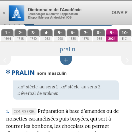
Aller au contenu
Dictionnaire de l’Académie
OUVRIR
×
Télécharger ou ouvrir l’application
Disponible sur Android et iOS
1
2
3
4
5
6
7
8
9
10
re
e
e
e
e
e
e
e
e
e
1694
1718
1740
1762
1798
1835
1878
1935
2024
E.C.
pralin
✻
PRALIN
nom masculin
xix
xx
e
e
Étymologie
siècle, au sens 1 ;
siècle, au sens 2.
:
Déverbal de
praliner.
Préparation à base d’amandes ou de
MARQUE
CONFISERIE.
1.
noisettes caramélisées puis broyées, qui sert à
DE
fourrer les bonbons, les chocolats ou permet
DOMAINE