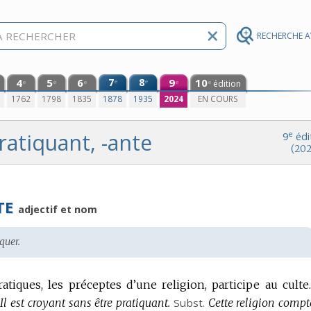
RECHERCHE 
4
5
6
7
8
9
10
e
e
édition
e
e
e
e
e
0
1762
1798
1835
1878
1935
2024
EN COURS
ratiquant, -ante
e
9
édi
(202
TE
adjectif et nom
quer.
ratiques, les préceptes d’une religion, participe au culte.
Il est croyant sans être pratiquant.
Subst.
Cette religion compt