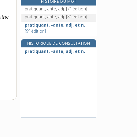
HISTOIRE DU MOT
praxis, n. f.
e
pratiquant, ante, adj.
[7
édition]
pré- [I], préf.
e
aine
pratiquant, ante, adj.
[8
édition]
pré [II], n. m.
pratiquant, -ante, adj. et n.
préadamisme, n. m.
e
[9
édition]
HISTORIQUE DE CONSULTATION
pratiquant, -ante, adj. et n.