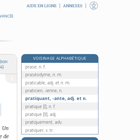
AIDE EN LIGNE
ANNEXES
AVANCÉE
pralin, n. m.
praline, n. f.
praliner, v. tr.
prame, n. f.
prandial, -ale, adj.
VOISINAGE ALPHABÉTIQUE
prao, n. m.
tion
prase, n. f.
4)
praséodyme, n. m.
praticable, adj. et n. m.
praticien, -ienne, n.
pratiquant, -ante, adj. et n.
pratique [I], n. f.
pratique [II], adj.
pratiquement, adv.
Un
pratiquer, v. tr.
e de
praxie, n. f.