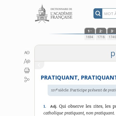
Aller au contenu
1
2
3
re
e
e
1694
1718
174
p
PRATIQUANT, PRATIQUAN
xiv
e
Étymologie
siècle. Participe présent de
prati
:
Qui observe les rites, les p
Adj.
1.
catholique pratiquant, non pratiquant.