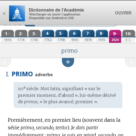
Aller au contenu
Dictionnaire de l’Académie
OUVRIR
×
Télécharger ou ouvrir l’application
Disponible sur Android et iOS
1
2
3
4
5
6
7
8
9
10
e
e
e
e
e
re
e
e
e
e
1694
1718
1740
1762
1798
1835
1878
1935
2024
E.C.
primo
PRIMO
I.
adverbe
xiv
e
Étymologie
siècle. Mot
latin
, signifiant « sur le
:
premier moment, d’abord », lui-même dérivé
de
primus,
« le plus avancé, premier ».
Premièrement, en premier lieu (souvent dans la
série
primo, secundo, tertio
).
Je dois partir
immédiatement : primo, je suis en retard, secundo, on