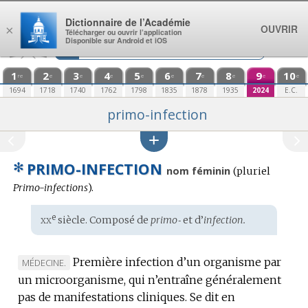
Aller au contenu
Dictionnaire de l’Académie
OUVRIR
×
Télécharger ou ouvrir l’application
Disponible sur Android et iOS
1
2
3
4
5
6
7
8
9
10
re
e
e
e
e
e
e
e
e
e
1694
1718
1740
1762
1798
1835
1878
1935
2024
E.C.
primo-infection
✻
PRIMO-INFECTION
nom féminin
(
pluriel
Primo-infections
).
xx
e
Étymologie
siècle. Composé de
primo‑
et d’
infection.
:
Première infection d’un organisme par
MARQUE
MÉDECINE.
un microorganisme, qui n’entraîne généralement
DE
pas de manifestations cliniques.
DOMAINE
Se dit en