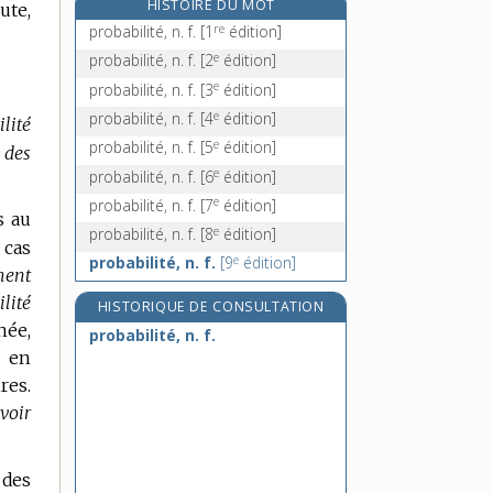
HISTOIRE DU MOT
ute,
probatoire, adj.
re
probabilité, n. f.
[1
édition]
probe, adj.
e
probabilité, n. f.
[2
édition]
probiotique, n. m. et adj.
e
probabilité, n. f.
[3
édition]
probité, n. f.
e
probabilité, n. f.
[4
édition]
ilité
e
probabilité, n. f.
[5
édition]
 des
e
probabilité, n. f.
[6
édition]
e
probabilité, n. f.
[7
édition]
s au
e
probabilité, n. f.
[8
édition]
 cas
e
probabilité, n. f.
[9
édition]
ment
lité
HISTORIQUE DE CONSULTATION
née,
probabilité, n. f.
, en
res.
voir
 des