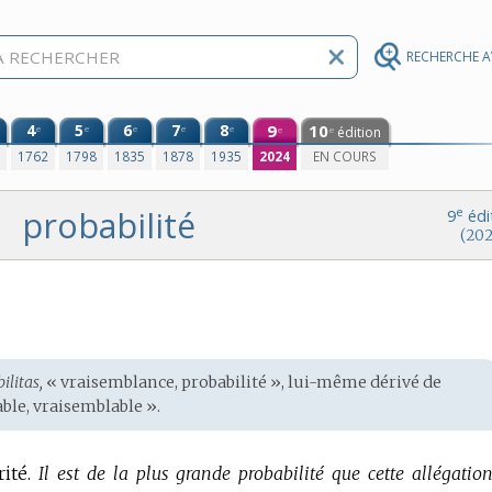
RECHERCHE 
4
5
6
7
8
9
10
e
e
e
e
e
édition
e
e
0
1762
1798
1835
1878
1935
2024
EN COURS
probabilité
e
9
édi
(202
ilitas,
« vraisemblance, probabilité », lui-même dérivé de
able, vraisemblable ».
ité.
Il est de la plus grande probabilité que cette allégation