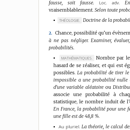
fausse, soit fausse.
Loc.
adv.
En
vraisemblablement.
Selon toute probab
▪
Doctrine de la probabil
MARQUE
THÉOLOGIE.
DE
Chance, possibilité qu’un évènem
2.
DOMAINE
à ne pas négliger.
Examiner, évaluer,
:
probabilités.
▪
Nombre par le
MARQUE
MATHÉMATIQUES.
hasard de se réaliser, et qui est
DE
possibles.
DOMAINE
La probabilité de tirer l
impossible a une probabilité nulle 
:
d’une variable aléatoire
ou
Distribu
associe une probabilité à cha
statistique, le nombre induit de 
En France, la probabilité pour une f
une fille est de 48,8 %.
▪
Au pluriel.
La théorie, le calcul de