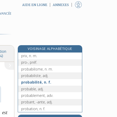
AIDE EN LIGNE
ANNEXES
AVANCÉE
privé [II], n. m.
privément, adv.
priver, v. tr.
privilège, n. m.
privilégié, -ée, adj.
VOISINAGE ALPHABÉTIQUE
privilégier, v. tr.
tion
prix, n. m.
4)
pro-, préf.
probabilisme, n. m.
probabiliste, adj.
probabilité, n. f.
probable, adj.
probablement, adv.
probant, -ante, adj.
probation, n. f.
 est
probatique, adj.