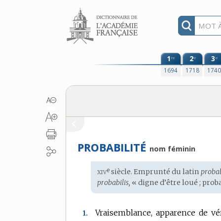
Aller au contenu
1
2
3
re
e
e
1694
1718
174
PROBABILITÉ
nom féminin
xiv
e
Étymologie
siècle. Emprunté du
latin
probab
:
probabilis,
« digne d’être loué ; prob
Vraisemblance, apparence de vér
1.