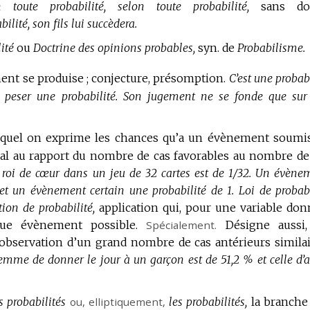
 toute probabilité, selon toute probabilité,
sans do
ilité, son fils lui succèdera.
ité
ou
Doctrine des opinions probables,
syn. de
Probabilisme.
ent se produise ; conjecture, présomption.
C’est une probab
 peser une probabilité.
Son jugement ne se fonde que sur
quel on exprime les chances qu’a un évènement soumi
 égal au rapport du nombre de cas favorables au nombre de
e roi de cœur dans un jeu de 32 cartes est de 1/32.
Un évène
et un évènement certain une probabilité de 1.
Loi de probabi
tion de probabilité,
application qui, pour une variable don
que évènement possible.
Spécialement.
Désigne aussi
l’observation d’un grand nombre de cas antérieurs similai
emme de donner le jour à un garçon est de 51,2 % et celle d’a
s probabilités
ou,
elliptiquement
,
les probabilités,
la branche