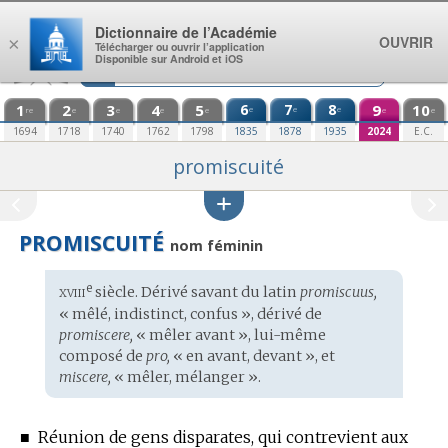
Aller au contenu
Dictionnaire de l’Académie
OUVRIR
×
Télécharger ou ouvrir l’application
Disponible sur Android et iOS
1
2
3
4
5
6
7
8
9
10
e
e
e
re
e
e
e
e
e
e
1694
1718
1740
1762
1798
1835
1878
1935
2024
E.C.
promiscuité
PROMISCUITÉ
nom féminin
xviii
e
Étymologie
siècle. Dérivé savant du
latin
promiscuus,
:
« mêlé, indistinct, confus », dérivé de
promiscere,
« mêler avant », lui-même
composé de
pro,
« en avant, devant », et
miscere,
« mêler, mélanger ».
■
Réunion de gens disparates, qui contrevient aux