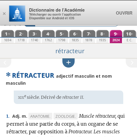
Aller au contenu
Dictionnaire de l’Académie
OUVRIR
×
Télécharger ou ouvrir l’application
Disponible sur Android et iOS
1
2
3
4
5
6
7
8
9
10
re
e
e
e
e
e
e
e
e
e
1694
1718
1740
1762
1798
1835
1878
1935
2024
E.C.
rétracteur
✻
RÉTRACTEUR
adjectif masculin et nom
masculin
xix
e
Étymologie
siècle. Dérivé de
rétracter II.
:
Muscle rétracteur,
qui
Adj. m.
MARQUE
MARQUE
ANATOMIE.
ZOOLOGIE.
1.
permet à une partie du corps, à un organe de se
DE
DE
rétracter, par opposition à
DOMAINE
DOMAINE
Protracteur.
Les muscles