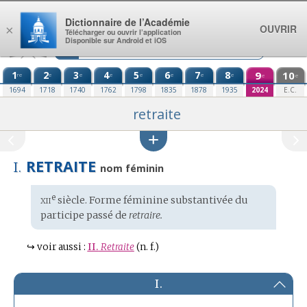
Aller au contenu
Dictionnaire de l’Académie
OUVRIR
×
Télécharger ou ouvrir l’application
Disponible sur Android et iOS
1
2
3
4
5
6
7
8
9
10
re
e
e
e
e
e
e
e
e
e
1694
1718
1740
1762
1798
1835
1878
1935
2024
E.C.
retraite
RETRAITE
I.
nom féminin
xii
e
Étymologie
siècle. Forme féminine substantivée du
:
participe passé de
retraire.
↪
voir aussi :
II.
Retraite
(n. f.)
I.