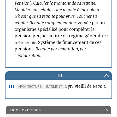
Pension
).
Calculer le montant de sa retraite.
Liquider une retraite.
Une retraite à taux plein.
N’avoir que sa retraite pour vivre.
Toucher sa
retraite.
Retraite complémentaire,
versée par un
organisme spécialisé pour compléter la
pension perçue au titre du régime général.
Par
métonymie.
Système de financement de ces
pensions.
Retraite par répartition, par
capitalisation.
III.
Syn. vieilli de
Retrait.
III.
MARQUE
MARQUE
ARCHITECTURE.
BÂTIMENT.
DE
DE
DOMAINE
DOMAINE
:
:
Liens externes