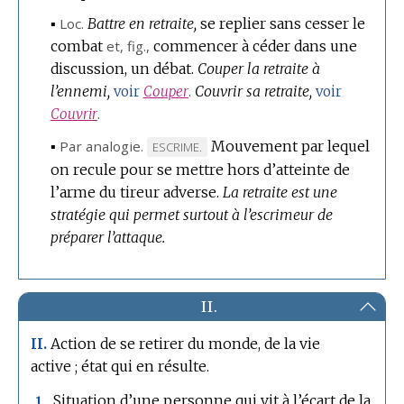
▪
Loc.
Battre en retraite,
se replier sans cesser le
combat
et,
fig.
,
commencer à céder dans une
discussion, un débat.
Couper la retraite à
l’ennemi,
Couvrir sa retraite,
voir
Couper
.
voir
Couvrir
.
▪
Par analogie.
Mouvement par lequel
MARQUE
ESCRIME.
on recule pour se mettre hors d’atteinte de
DE
l’arme du tireur adverse.
DOMAINE
La retraite est une
stratégie qui permet surtout à l’escrimeur de
:
préparer l’attaque.
II.
Action de se retirer du monde, de la vie
II.
active ; état qui en résulte.
Situation d’une personne qui vit à l’écart de la
1.