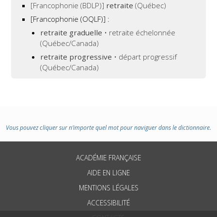
[Francophonie (BDLP)]
retraite
(Québec)
[Francophonie (OQLF)]
:
retraite graduelle
• retraite échelonnée
(Québec/Canada)
retraite progressive
• départ progressif
(Québec/Canada)
Vous pouvez cliquer sur n’importe quel mot pour naviguer dans le dictionnaire.
ACADÉMIE FRANÇAISE
AIDE EN LIGNE
MENTIONS LÉGALES
ACCESSIBILITÉ