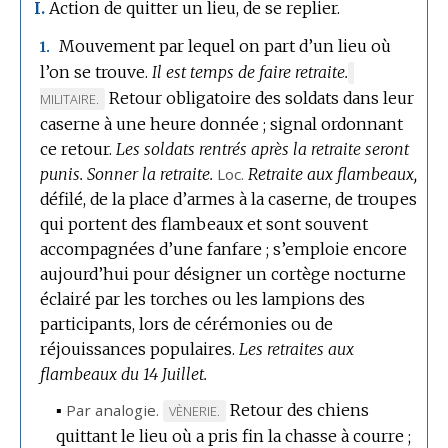
Action de quitter un lieu, de se replier.
I.
Mouvement par lequel on part d’un lieu où
1.
l’on se trouve.
Il est temps de faire retraite.
MARQUE
Retour obligatoire des soldats dans leur
DE
MILITAIRE.
DOMAINE
caserne à une heure donnée ; signal ordonnant
:
ce retour.
Les soldats rentrés après la retraite seront
punis.
Sonner la retraite.
Loc.
Retraite aux flambeaux,
défilé, de la place d’armes à la caserne, de troupes
qui portent des flambeaux et sont souvent
accompagnées d’une fanfare ; s’emploie encore
aujourd’hui pour désigner un cortège nocturne
éclairé par les torches ou les lampions des
participants, lors de cérémonies ou de
réjouissances populaires.
Les retraites aux
flambeaux du 14 Juillet.
▪
Par analogie.
Retour des chiens
MARQUE
VÈNERIE.
quittant le lieu où a pris fin la chasse à courre ;
DE