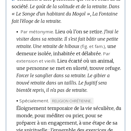
société.
Le goût de la solitude et de la retraite.
Dans
« Le Songe d’un habitant du Mogol », La Fontaine
fait l’éloge de la retraite.
▪
Par métonymie.
Lieu où l’on se retire.
J’irai le
visiter dans sa retraite.
Il s’est fait bâtir une petite
retraite.
Une retraite de hiboux
(
fig.
et
fam.
),
une
demeure isolée, inhabitée et délabrée.
Par
extension
et vieilli.
Lieu écarté où un animal,
une personne se met en sûreté, trouve refuge.
Forcer le sanglier dans sa retraite.
Le gibier a
trouvé retraite dans un taillis.
Le fugitif sera
bientôt repris, il n’a pas de retraite.
▪
Spécialement.
MARQUE
RELIGION CHRÉTIENNE.
Éloignement temporaire de la vie séculière, du
DE
monde, pour méditer ou prier, pour se
DOMAINE
préparer à un engagement, à une étape de sa
:
vie spirituelle ; l’ensemble des exercices de