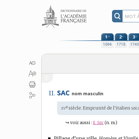
Aller au contenu
1
2
3
re
e
e
1694
1718
174
SAC
II.
nom masculin
xv
e
Étymologie
siècle. Emprunté de l’
italien
sac
:
↪
voir aussi :
I.
Sac
(n. m.)
■
Pillage d’une ville.
Homère et Virgile