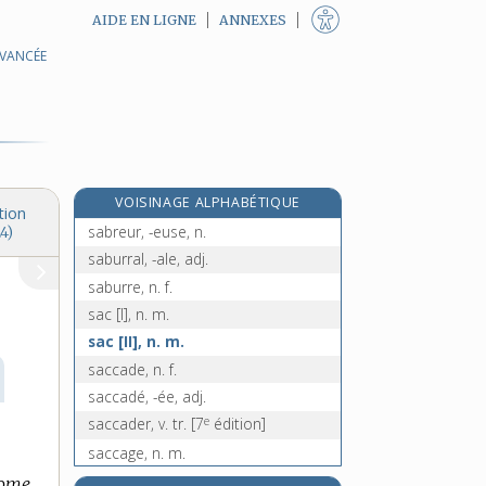
AIDE EN LIGNE
ANNEXES
AVANCÉE
sabre-baïonnette, n. m.
e
sabrenas, n. m.
[6
édition]
e
sabrenasser, v. tr.
[6
édition]
e
sabrenauder, v. tr.
[6
édition]
sabrer, v. tr.
VOISINAGE ALPHABÉTIQUE
sabretache, n. f.
tion
sabreur, -euse, n.
4)
saburral, -ale, adj.
saburre, n. f.
sac [I], n. m.
sac [II], n. m.
saccade, n. f.
saccadé, -ée, adj.
e
saccader, v. tr.
[7
édition]
saccage, n. m.
e
saccagement, n. m.
[7
édition]
Rome