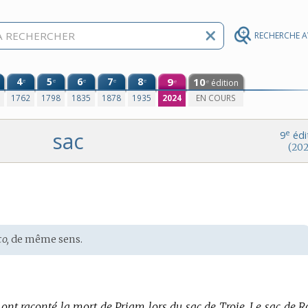
RECHERCHE 
4
5
6
7
8
9
10
e
e
e
e
e
édition
e
e
0
1762
1798
1835
1878
1935
2024
EN COURS
sac
e
9
édi
(202
co,
de même sens.
 ont raconté la mort de Priam lors du sac de Troie.
Le sac de 