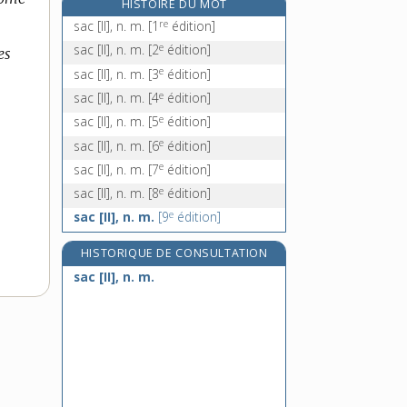
HISTOIRE DU MOT
saccager, v. tr.
re
sac [II], n. m.
[1
édition]
saccageur, -euse, n.
e
sac [II], n. m.
[2
édition]
es
sacchar(i)-, préf.
e
sac [II], n. m.
[3
édition]
sacchar(o)-, préf.
e
sac [II], n. m.
[4
édition]
e
sac [II], n. m.
[5
édition]
e
sac [II], n. m.
[6
édition]
e
sac [II], n. m.
[7
édition]
e
sac [II], n. m.
[8
édition]
e
sac [II], n. m.
[9
édition]
HISTORIQUE DE CONSULTATION
sac [II], n. m.