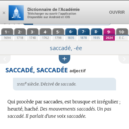
Aller au contenu
Dictionnaire de l’Académie
OUVRIR
×
Télécharger ou ouvrir l’application
Disponible sur Android et iOS
1
2
3
4
5
6
7
8
9
10
e
e
e
re
e
e
e
e
e
e
1694
1718
1740
1762
1798
1835
1878
1935
2024
E.C.
saccadé, -ée
SACCADÉ, SACCADÉE
adjectif
xviii
e
Étymologie
siècle. Dérivé de
saccade.
:
Qui procède par saccades, est brusque et irrégulier ;
heurté, haché.
Des mouvements saccadés.
Un pas
saccadé.
Il parlait d’une voix saccadée.